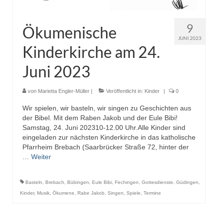
9
Ökumenische
JUNI 2023
Kinderkirche am 24.
Juni 2023
von
Marietta Engler-Müller
|
Veröffentlicht in:
Kinder
|
0
Wir spielen, wir basteln, wir singen zu Geschichten aus
der Bibel. Mit dem Raben Jakob und der Eule Bibi!
Samstag, 24. Juni 202310-12.00 Uhr.Alle Kinder sind
eingeladen zur nächsten Kinderkirche in das katholische
Pfarrheim Brebach (Saarbrücker Straße 72, hinter der
…
Weiter
Basteln
,
Brebach
,
Bübingen
,
Eule Bibi
,
Fechingen
,
Gottesdienste
,
Güdingen
,
Kinder
,
Musik
,
Ökumene
,
Rabe Jakob
,
Singen
,
Spiele
,
Termine