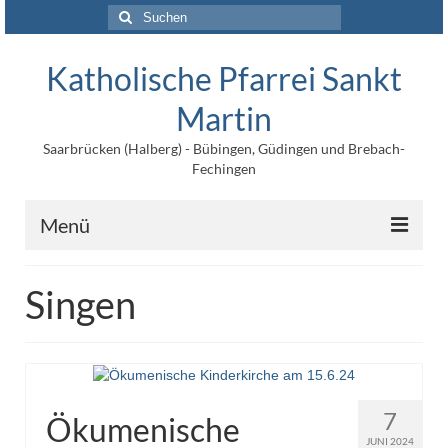
Suchen
nach:
Katholische Pfarrei Sankt
Martin
Saarbrücken (Halberg) - Bübingen, Güdingen und Brebach-
Fechingen
Menü
Angebote
Singen
Veröffentlichungen
Kontakt
Impressum
7
Ökumenische
Maltische für Kinder
JUNI 2024