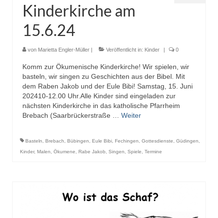
Kinderkirche am
Pfadfinder
15.6.24
von
Marietta Engler-Müller
|
Veröffentlicht in:
Kinder
|
0
Komm zur Ökumenische Kinderkirche! Wir spielen, wir
basteln, wir singen zu Geschichten aus der Bibel. Mit
dem Raben Jakob und der Eule Bibi! Samstag, 15. Juni
202410-12.00 Uhr.Alle Kinder sind eingeladen zur
nächsten Kinderkirche in das katholische Pfarrheim
Brebach (Saarbrückerstraße …
Weiter
Basteln
,
Brebach
,
Bübingen
,
Eule Bibi
,
Fechingen
,
Gottesdienste
,
Güdingen
,
Kinder
,
Malen
,
Ökumene
,
Rabe Jakob
,
Singen
,
Spiele
,
Termine