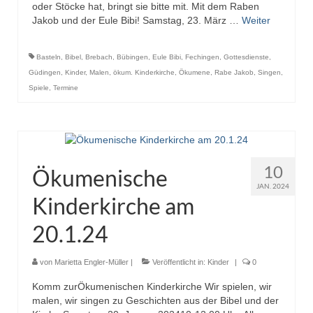
oder Stöcke hat, bringt sie bitte mit. Mit dem Raben
Jakob und der Eule Bibi! Samstag, 23. März …
Weiter
Basteln
,
Bibel
,
Brebach
,
Bübingen
,
Eule Bibi
,
Fechingen
,
Gottesdienste
,
Güdingen
,
Kinder
,
Malen
,
ökum. Kinderkirche
,
Ökumene
,
Rabe Jakob
,
Singen
,
Spiele
,
Termine
10
Ökumenische
JAN. 2024
Kinderkirche am
20.1.24
von
Marietta Engler-Müller
|
Veröffentlicht in:
Kinder
|
0
Komm zurÖkumenischen Kinderkirche Wir spielen, wir
malen, wir singen zu Geschichten aus der Bibel und der