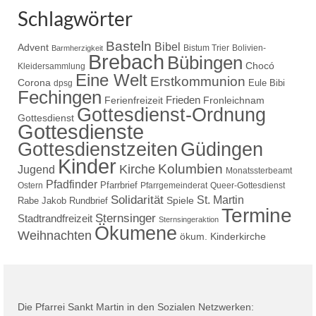
Schlagwörter
Basteln
Bibel
Advent
Bistum Trier
Bolivien-
Barmherzigkeit
Brebach
Bübingen
Chocó
Kleidersammlung
Eine Welt
Erstkommunion
Corona
Eule Bibi
dpsg
Fechingen
Frieden
Ferienfreizeit
Fronleichnam
Gottesdienst-Ordnung
Gottesdienst
Gottesdienste
Gottesdienstzeiten
Güdingen
Kinder
Kolumbien
Kirche
Jugend
Monatssterbeamt
Pfadfinder
Pfarrbrief
Ostern
Pfarrgemeinderat
Queer-Gottesdienst
Solidarität
St. Martin
Spiele
Rabe Jakob
Rundbrief
Termine
Sternsinger
Stadtrandfreizeit
Sternsingeraktion
Ökumene
Weihnachten
ökum. Kinderkirche
Die Pfarrei Sankt Martin in den Sozialen Netzwerken: