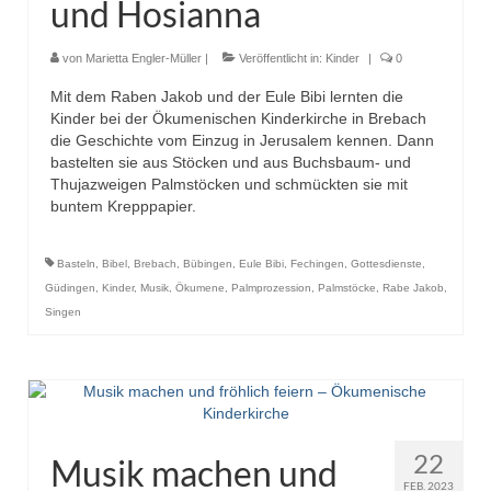
und Hosianna
von
Marietta Engler-Müller
|
Veröffentlicht in:
Kinder
|
0
Mit dem Raben Jakob und der Eule Bibi lernten die
Kinder bei der Ökumenischen Kinderkirche in Brebach
die Geschichte vom Einzug in Jerusalem kennen. Dann
bastelten sie aus Stöcken und aus Buchsbaum- und
Thujazweigen Palmstöcken und schmückten sie mit
buntem Krepppapier.
Basteln
,
Bibel
,
Brebach
,
Bübingen
,
Eule Bibi
,
Fechingen
,
Gottesdienste
,
Güdingen
,
Kinder
,
Musik
,
Ökumene
,
Palmprozession
,
Palmstöcke
,
Rabe Jakob
,
Singen
22
Musik machen und
FEB. 2023