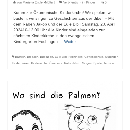
von
Marietta Engler-Müller
|
Veröffentlicht in:
Kinder
|
0
Komm zur Ökumenische Kinderkirche! Wir spielen, wir
basteln, wir singen zu Geschichten aus der Bibel. – Mit
dem Raben Jakob und der Eule Bibi! Samstag, 20. April
202410-12.00 Uhr.Alle Kinder sind eingeladen zur
nächsten Kinderkirche in den evangelischen
Kindergarten Fechingen …
Weiter
Basteln
,
Brebach
,
Bübingen
,
Eule Bibi
,
Fechingen
,
Gottesdienste
,
Güdingen
,
Kinder
,
ökum. Kinderkirche
,
Ökumene
,
Rabe Jakob
,
Singen
,
Spiele
,
Termine