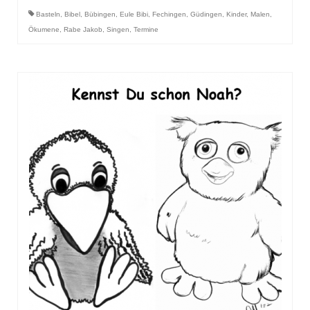
Basteln
,
Bibel
,
Bübingen
,
Eule Bibi
,
Fechingen
,
Güdingen
,
Kinder
,
Malen
,
Ökumene
,
Rabe Jakob
,
Singen
,
Termine