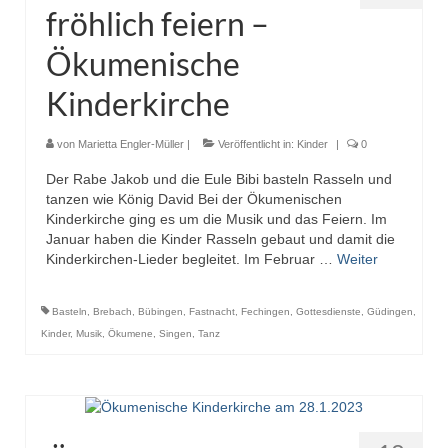
fröhlich feiern –
Ökumenische
Kinderkirche
von
Marietta Engler-Müller
|
Veröffentlicht in:
Kinder
|
0
Der Rabe Jakob und die Eule Bibi basteln Rasseln und
tanzen wie König David Bei der Ökumenischen
Kinderkirche ging es um die Musik und das Feiern. Im
Januar haben die Kinder Rasseln gebaut und damit die
Kinderkirchen-Lieder begleitet. Im Februar …
Weiter
Basteln
,
Brebach
,
Bübingen
,
Fastnacht
,
Fechingen
,
Gottesdienste
,
Güdingen
,
Kinder
,
Musik
,
Ökumene
,
Singen
,
Tanz