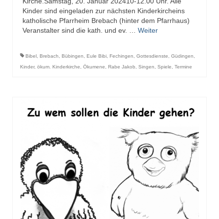
Kirche.Samstag, 20. Januar 202410-12.00 Uhr. Alle
Kinder sind eingeladen zur nächsten Kinderkircheins
katholische Pfarrheim Brebach (hinter dem Pfarrhaus)
Veranstalter sind die kath. und ev. …
Weiter
Bibel
,
Brebach
,
Bübingen
,
Eule Bibi
,
Fechingen
,
Gottesdienste
,
Güdingen
,
Kinder
,
ökum. Kinderkirche
,
Ökumene
,
Rabe Jakob
,
Singen
,
Spiele
,
Termine