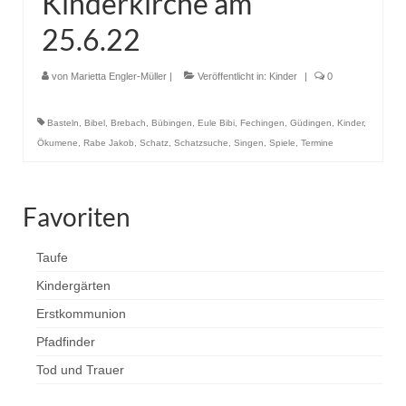
Kinderkirche am
25.6.22
von
Marietta Engler-Müller
|
Veröffentlicht in:
Kinder
|
0
Basteln
,
Bibel
,
Brebach
,
Bübingen
,
Eule Bibi
,
Fechingen
,
Güdingen
,
Kinder
,
Ökumene
,
Rabe Jakob
,
Schatz
,
Schatzsuche
,
Singen
,
Spiele
,
Termine
Favoriten
Taufe
Kindergärten
Erstkommunion
Pfadfinder
Tod und Trauer