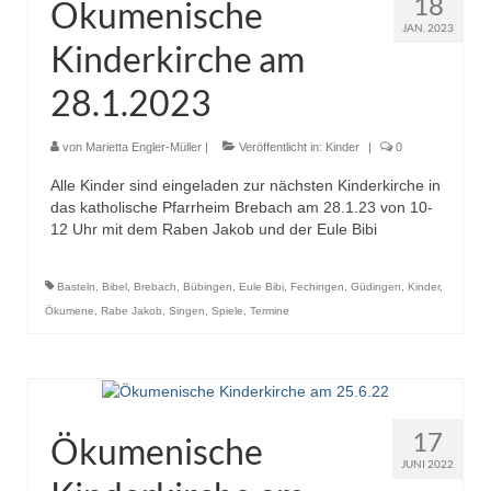
18
Ökumenische
JAN. 2023
Kinderkirche am
28.1.2023
von
Marietta Engler-Müller
|
Veröffentlicht in:
Kinder
|
0
Alle Kinder sind eingeladen zur nächsten Kinderkirche in
das katholische Pfarrheim Brebach am 28.1.23 von 10-
12 Uhr mit dem Raben Jakob und der Eule Bibi
Basteln
,
Bibel
,
Brebach
,
Bübingen
,
Eule Bibi
,
Fechingen
,
Güdingen
,
Kinder
,
Ökumene
,
Rabe Jakob
,
Singen
,
Spiele
,
Termine
17
Ökumenische
JUNI 2022