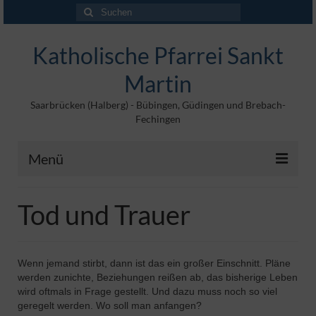
Suchen
nach:
Katholische Pfarrei Sankt
Martin
Saarbrücken (Halberg) - Bübingen, Güdingen und Brebach-
Fechingen
Menü
Angebote
Tod und Trauer
Veröffentlichungen
Kontakt
Wenn jemand stirbt, dann ist das ein großer Einschnitt. Pläne
werden zunichte, Beziehungen reißen ab, das bisherige Leben
Impressum
wird oftmals in Frage gestellt. Und dazu muss noch so viel
geregelt werden. Wo soll man anfangen?
Maltische für Kinder