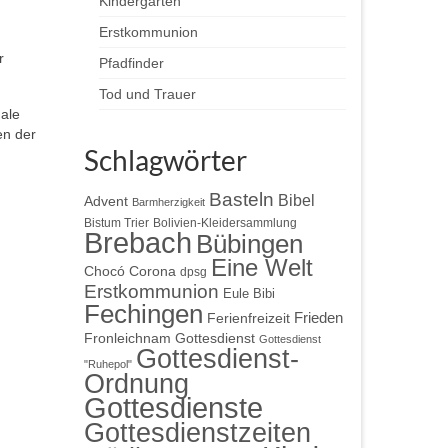
Kindergärten
Erstkommunion
r
Pfadfinder
Tod und Trauer
nale
en der
Schlagwörter
Basteln
Bibel
Advent
Barmherzigkeit
Bistum Trier
Bolivien-Kleidersammlung
Brebach
Bübingen
Eine Welt
Chocó
Corona
dpsg
Erstkommunion
Eule Bibi
Fechingen
Frieden
Ferienfreizeit
Gottesdienst
Fronleichnam
Gottesdienst
Gottesdienst-
"Ruhepol"
Ordnung
Gottesdienste
Gottesdienstzeiten