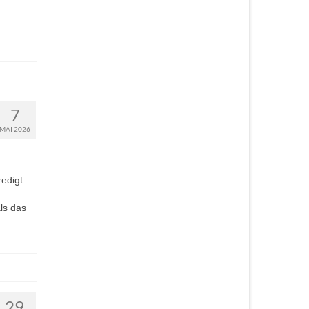
7
MAI 2026
redigt
ls das
29