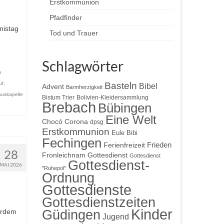
Erstkommunion
Pfadfinder
nistag
Tod und Trauer
n
Schlagwörter
n
Basteln
uf
,
Bibel
Advent
Barmherzigkeit
uskapelle
Bistum Trier
Bolivien-Kleidersammlung
Brebach
Bübingen
Eine Welt
Chocó
Corona
dpsg
Erstkommunion
Eule Bibi
Fechingen
Frieden
Ferienfreizeit
28
Gottesdienst
Fronleichnam
Gottesdienst
Gottesdienst-
MAI 2026
"Ruhepol"
Ordnung
Gottesdienste
Gottesdienstzeiten
Kinder
Güdingen
erdem
Jugend