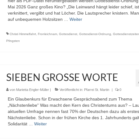
hier als PDF-Datei heruntergeladen werden.Gottesdienst-Ordnun
Mai 2026 Ganz großes Kino? „Die Leinwand hängt leider schief, ist
verknittert, vergilbt und hat Löcher. Die Lautsprecher knistern. Man 
auf unbequemen Holzsitzen …
Weiter
Christi Himmelfahrt
,
Fronleichnam
,
Gottesdienst
,
Gottesdienst-Ordnung
,
Gottesdienstzeite
Pfingsten
SIEBEN GROSSE WORTE
von
Marietta Engler-Müller
|
Veröffentlicht in:
Pfarrei St. Martin
|
0
Ein Glaubenkurs für Erwachsene Gesprächsabend zum Thema
„Nächstenliebe“ Was macht den Kern des Christentums aus? – Lau
aktuellen Umfrage nennen fast 70% der Deutschen dazu als erstes
Nächstenliebe. Schon in der frühen Kirche des 1. Jahrhunderts gal
Solidarität …
Weiter