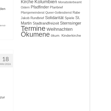
Kolumbien
Kirche
Monatssterbeamt
Pfadfinder
Pfarrbrief
Ostern
 den
Rabe
Pfarrgemeinderat
Queer-Gottesdienst
Solidarität
St.
Spiele
Jakob
Rundbrief
Martin
Sternsinger
Stadtrandfreizeit
enst-
Termine
Weihnachten
Ökumene
ökum. Kinderkirche
18
MAI 2026
zur