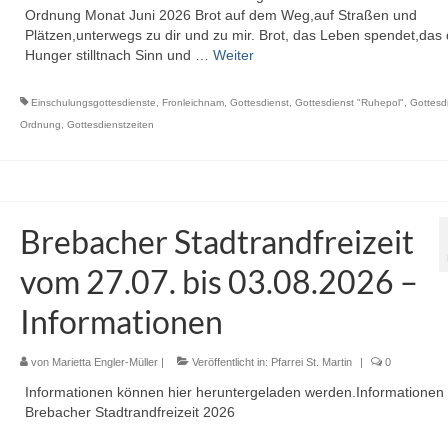
Ordnung Monat Juni 2026 Brot auf dem Weg,auf Straßen und
Plätzen,unterwegs zu dir und zu mir. Brot, das Leben spendet,das
Hunger stilltnach Sinn und …
Weiter
Einschulungsgottesdienste
,
Fronleichnam
,
Gottesdienst
,
Gottesdienst "Ruhepol"
,
Gottesdi
Ordnung
,
Gottesdienstzeiten
Brebacher Stadtrandfreizeit
vom 27.07. bis 03.08.2026 –
Informationen
von
Marietta Engler-Müller
|
Veröffentlicht in:
Pfarrei St. Martin
|
0
Informationen können hier heruntergeladen werden.Informationen 
Brebacher Stadtrandfreizeit 2026