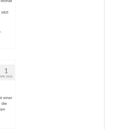
g Monat
sitzt
n
,
1
APR. 2026
t einer
 die
ten