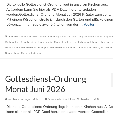
Die aktuelle Gottesdienst-Ordnung liegt in unseren Kirchen aus.
Außerdem kann Sie hier als PDF-Datei heruntergeladen
werden.Gottesdienst-Ordnung Monat Juli 2026 Kräuter zum Johan
Mit einem Körbchen streife ich durch den Garten und pflücke eine
Löwenzahn. Ich zupfe zwei Blättchen von der …
Weiter
Gedanken zum Jahreswechsel Im Eröffnungsvers zum Neujahrsgottesdienst (Oktavtag vo
Weihnachten / Hochfest der Gottesmutter Maria) heißt es: „Ein Licht strahlt heute über uns a
Gottesdienst
,
Gottesdienst "Ruhepol"
,
Gottesdienst-Ordnung
,
Gottesdienszeiten
,
Krankenha
Sonnenberg
,
Monatssterbeamt
Gottesdienst-Ordnung
Monat Juni 2026
von
Marietta Engler-Müller
|
Veröffentlicht in:
Pfarrei St. Martin
|
0
Die neue Gottesdienst-Ordnung liegt in unseren Kirchen aus. Auß
kann sie hier als PDF-Datei heruntergeladen werden.Gottesdienst-