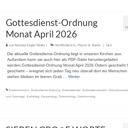
Gottesdienst-Ordnung
M
Monat April 2026
von
Marietta Engler-Müller
|
Veröffentlicht in:
Pfarrei St. Martin
|
0
Die aktuelle Gottesdienst-Ordnung liegt in unseren Kirchen aus.
Außerdem kann sie auch hier als PDF-Datei heruntergeladen
werden.Gottesdienst-Ordnung Monat April 2026 Ostern geschieht 
geschieht – ereignet sich jeden Tag neu überall dort wo Menschen 
stehen bleiben im leeren Grab …
Weiter
Erstkommunion
,
Gottesdienst-Ordnung
,
Gottesdienste
,
Gottesdienstzeiten
,
Gründonnerst
und Ostertage
,
Karfreitag
,
Karsamstag
,
Ostermontag
,
Ostersonntag