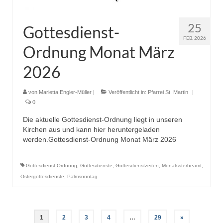
25
Gottesdienst-
FEB. 2026
Ordnung Monat März
2026
von
Marietta Engler-Müller
|
Veröffentlicht in:
Pfarrei St. Martin
|
0
Die aktuelle Gottesdienst-Ordnung liegt in unseren
Kirchen aus und kann hier heruntergeladen
werden.Gottesdienst-Ordnung Monat März 2026
Gottesdienst-Ordnung
,
Gottesdienste
,
Gottesdienstzeiten
,
Monatssterbeamt
,
Ostergottesdienste
,
Palmsonntag
Seitennummerierung
1
2
3
4
…
29
»