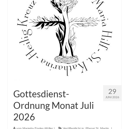
Pfadfinder
29
Gottesdienst-
JUNI 2026
Ordnung Monat Juli
2026
von
Marietta Engler-Müller
|
Veröffentlicht in:
Pfarrei St. Martin
|