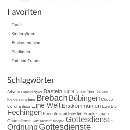
der
Favoriten
Beiträge
Taufe
Kindergärten
Erstkommunion
Pfadfinder
Tod und Trauer
Schlagwörter
Basteln
Bibel
Advent
Bistum Trier
Bolivien-
Barmherzigkeit
Brebach
Bübingen
Chocó
Kleidersammlung
Eine Welt
Erstkommunion
Corona
Eule Bibi
dpsg
Fechingen
Frieden
Ferienfreizeit
Fronleichnam
Gottesdienst-
Gottesdienst
Gottesdienst "Ruhepol"
Gottesdienste
Ordnung