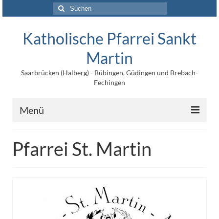
Suchen
nach:
Katholische Pfarrei Sankt
Martin
Saarbrücken (Halberg) - Bübingen, Güdingen und Brebach-
Fechingen
Menü
Angebote
Pfarrei St. Martin
Veröffentlichungen
Kontakt
Impressum
Maltische für Kinder