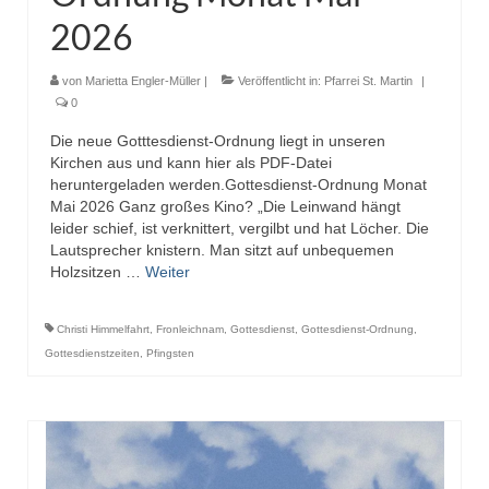
2026
von
Marietta Engler-Müller
|
Veröffentlicht in:
Pfarrei St. Martin
|
0
Die neue Gotttesdienst-Ordnung liegt in unseren
Kirchen aus und kann hier als PDF-Datei
heruntergeladen werden.Gottesdienst-Ordnung Monat
Mai 2026 Ganz großes Kino? „Die Leinwand hängt
leider schief, ist verknittert, vergilbt und hat Löcher. Die
Lautsprecher knistern. Man sitzt auf unbequemen
Holzsitzen …
Weiter
Christi Himmelfahrt
,
Fronleichnam
,
Gottesdienst
,
Gottesdienst-Ordnung
,
Gottesdienstzeiten
,
Pfingsten