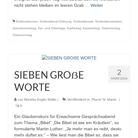
nicht stehen bleiben im leeren Grab …
Weiter
Erstkommunion
,
Gottesdienst-Ordnung
,
Gottesdienste
,
Gottesdienstzeiten
,
Gründonnerstag
,
Kar- und Ostertage
,
Karfreitag
,
Karsamstag
,
Ostermontag
,
Ostersonntag
2
SIEBEN GROẞE
MÄRZ 2026
WORTE
von
Marietta Engler-Müller
|
Veröffentlicht in:
Pfarrei St. Martin
|
0
Ein Glaubenskurs für Erwachsene Gesprächsabend
zum Thema „Bibel“ „Die Bibel ist wie ein Kräutlein“, so
formulierte Martin Luther: „Je mehr man es reibt, desto
mehr duftet es.“ – Wie liest man die Bibel so, dass sie