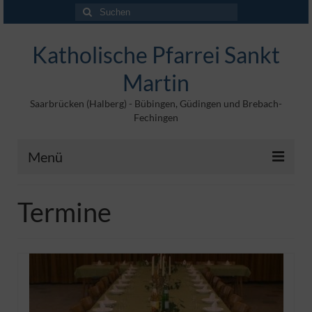
Suchen
nach:
Katholische Pfarrei Sankt
Martin
Saarbrücken (Halberg) - Bübingen, Güdingen und Brebach-
Fechingen
Menü
Angebote
Termine
Veröffentlichungen
Kontakt
Impressum
Maltische für Kinder