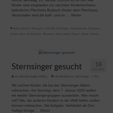
Kirche.Samstag, 20. Januar 202410-12.00 Uhr. Alle
Kinder sind eingeladen zur nächsten Kinderkircheins
katholische Pfarrheim Brebach (hinter dem Pfarrhaus)
Veranstalter sind die kath. und ev. …
Weiter
Bibel
,
Brebach
,
Bübingen
,
Eule Bibi
,
Fechingen
,
Gottesdienste
,
Güdingen
,
Kinder
,
ökum. Kinderkirche
,
Ökumene
,
Rabe Jakob
,
Singen
,
Spiele
,
Termine
18
Sternsinger gesucht
DEZ. 2023
von
Marietta Engler-Müller
|
Veröffentlicht in:
Sternsinger
|
0
Wir suchen Kinder, die bei der Sternsinger-Aktion
mitmachen. Am Sonntag, dem 7. Januar 2024 wollen
wir wieder Sternsingergruppen aussenden. Wer macht
mit? Alle, die anderen Kindern in der Welt helfen wollen,
können mitmachen. Die Aufgabe: Verkleidet als Drei
Heilige Könige …
Weiter