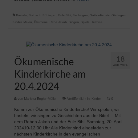
Basteln
,
Brebach
,
Bübingen
,
Eule Bibi
,
Fechingen
,
Gottesdienste
,
Güdingen
,
Kinder
,
Malen
,
Ökumene
,
Rabe Jakob
,
Singen
,
Spiele
,
Termine
18
Ökumenische
APR. 2024
Kinderkirche am
20.4.2024
von
Marietta Engler-Müller
|
Veröffentlicht in:
Kinder
|
0
Komm zur Ökumenische Kinderkirche! Wir spielen, wir
basteln, wir singen zu Geschichten aus der Bibel. – Mit
dem Raben Jakob und der Eule Bibi! Samstag, 20. April
202410-12.00 Uhr.Alle Kinder sind eingeladen zur
nächsten Kinderkirche in den evangelischen