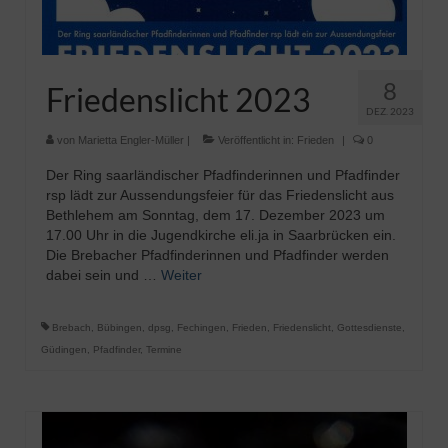
8
Friedenslicht 2023
DEZ. 2023
von
Marietta Engler-Müller
|
Veröffentlicht in:
Frieden
|
0
Der Ring saarländischer Pfadfinderinnen und Pfadfinder
rsp lädt zur Aussendungsfeier für das Friedenslicht aus
Bethlehem am Sonntag, dem 17. Dezember 2023 um
17.00 Uhr in die Jugendkirche eli.ja in Saarbrücken ein.
Die Brebacher Pfadfinderinnen und Pfadfinder werden
dabei sein und …
Weiter
Brebach
,
Bübingen
,
dpsg
,
Fechingen
,
Frieden
,
Friedenslicht
,
Gottesdienste
,
Güdingen
,
Pfadfinder
,
Termine