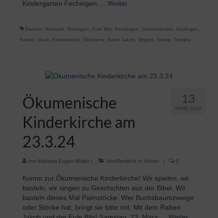
Kindergarten Fechingen …
Weiter
Basteln
,
Brebach
,
Bübingen
,
Eule Bibi
,
Fechingen
,
Gottesdienste
,
Güdingen
,
Kinder
,
ökum. Kinderkirche
,
Ökumene
,
Rabe Jakob
,
Singen
,
Spiele
,
Termine
13
Ökumenische
MÄRZ 2024
Kinderkirche am
23.3.24
von
Marietta Engler-Müller
|
Veröffentlicht in:
Kinder
|
0
Komm zur Ökumenische Kinderkirche! Wir spielen, wir
basteln, wir singen zu Geschichten aus der Bibel. Wir
basteln dieses Mal Palmstöcke. Wer Buchsbaumzweige
oder Stöcke hat, bringt sie bitte mit. Mit dem Raben
Jakob und der Eule Bibi! Samstag, 23. März …
Weiter