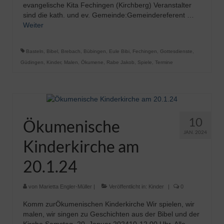
evangelische Kita Fechingen (Kirchberg) Veranstalter
sind die kath. und ev. Gemeinde:Gemeindereferent …
Weiter
Basteln
,
Bibel
,
Brebach
,
Bübingen
,
Eule Bibi
,
Fechingen
,
Gottesdienste
,
Güdingen
,
Kinder
,
Malen
,
Ökumene
,
Rabe Jakob
,
Spiele
,
Termine
10
Ökumenische
JAN. 2024
Kinderkirche am
20.1.24
von
Marietta Engler-Müller
|
Veröffentlicht in:
Kinder
|
0
Komm zurÖkumenischen Kinderkirche Wir spielen, wir
malen, wir singen zu Geschichten aus der Bibel und der