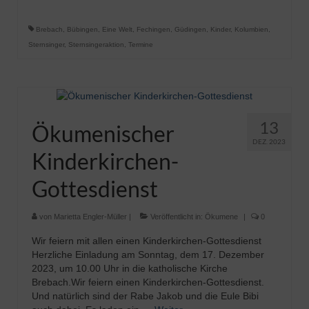
Brebach
,
Bübingen
,
Eine Welt
,
Fechingen
,
Güdingen
,
Kinder
,
Kolumbien
,
Sternsinger
,
Sternsingeraktion
,
Termine
13
Ökumenischer
DEZ. 2023
Kinderkirchen-
Gottesdienst
von
Marietta Engler-Müller
|
Veröffentlicht in:
Ökumene
|
0
Wir feiern mit allen einen Kinderkirchen-Gottesdienst
Herzliche Einladung am Sonntag, dem 17. Dezember
2023, um 10.00 Uhr in die katholische Kirche
Brebach.Wir feiern einen Kinderkirchen-Gottesdienst.
Und natürlich sind der Rabe Jakob und die Eule Bibi