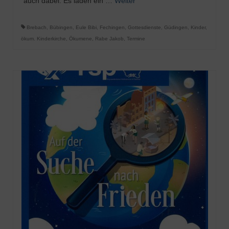
auch dabei. Es laden ein …
Weiter
Brebach
,
Bübingen
,
Eule Bibi
,
Fechingen
,
Gottesdienste
,
Güdingen
,
Kinder
,
ökum. Kinderkirche
,
Ökumene
,
Rabe Jakob
,
Termine