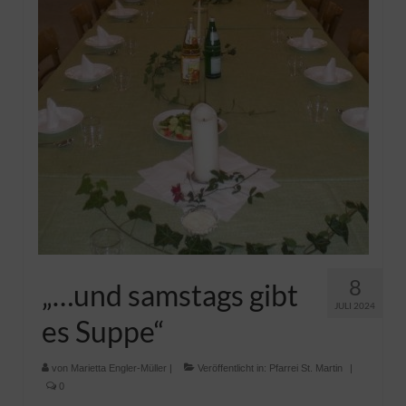
Pfadfinder
8
„…und samstags gibt
JULI 2024
es Suppe“
von
Marietta Engler-Müller
|
Veröffentlicht in:
Pfarrei St. Martin
|
0