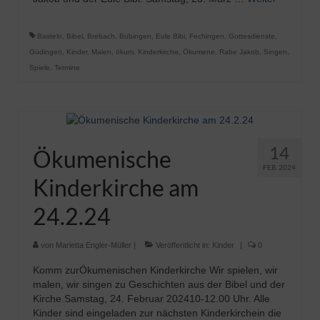
Basteln
,
Bibel
,
Brebach
,
Bübingen
,
Eule Bibi
,
Fechingen
,
Gottesdienste
,
Güdingen
,
Kinder
,
Malen
,
ökum. Kinderkirche
,
Ökumene
,
Rabe Jakob
,
Singen
,
Spiele
,
Termine
14
Ökumenische
FEB. 2024
Kinderkirche am
24.2.24
von
Marietta Engler-Müller
|
Veröffentlicht in:
Kinder
|
0
Komm zurÖkumenischen Kinderkirche Wir spielen, wir
malen, wir singen zu Geschichten aus der Bibel und der
Kirche.Samstag, 24. Februar 202410-12.00 Uhr. Alle
Kinder sind eingeladen zur nächsten Kinderkirchein die