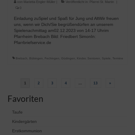
von
Marietta Engler-Müller
|
Veröffentlicht in:
Pfarrei St. Martin
|
0
Einladung zuSpiel und Spaß für Jung und AltWir freuen
uns, wenn wir Dich/Sie begrüßendürfen an unserem
Spielenachmittag am02.12.2023 von 14-17 Uhrim
Pfarrheim Brebach Bild: Friedbert SimonIn:
Pfarrbriefservice.de
Brebach
,
Bübingen
,
Fechingen
,
Güdingen
,
Kinder
,
Senioren
,
Spiele
,
Termine
Seitennummerierung
1
2
3
4
…
13
»
der
Favoriten
Beiträge
Taufe
Kindergärten
Erstkommunion