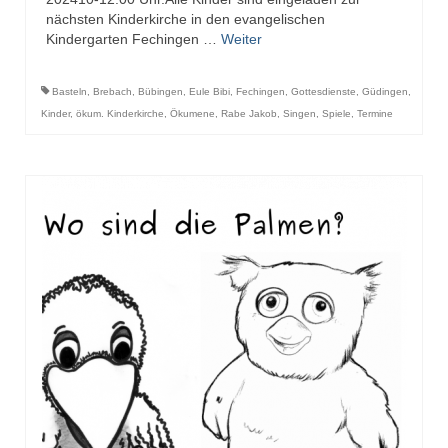
nächsten Kinderkirche in den evangelischen
Kindergarten Fechingen …
Weiter
Basteln
,
Brebach
,
Bübingen
,
Eule Bibi
,
Fechingen
,
Gottesdienste
,
Güdingen
,
Kinder
,
ökum. Kinderkirche
,
Ökumene
,
Rabe Jakob
,
Singen
,
Spiele
,
Termine