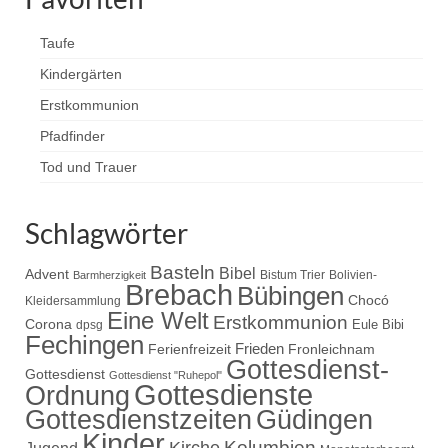
Beiträge
Taufe
Kindergärten
Erstkommunion
Pfadfinder
Tod und Trauer
Schlagwörter
Basteln
Bibel
Advent
Bistum Trier
Bolivien-
Barmherzigkeit
Brebach
Bübingen
Chocó
Kleidersammlung
Eine Welt
Erstkommunion
Corona
Eule Bibi
dpsg
Fechingen
Frieden
Ferienfreizeit
Fronleichnam
Gottesdienst-
Gottesdienst
Gottesdienst "Ruhepol"
Gottesdienste
Ordnung
Gottesdienstzeiten
Güdingen
Kinder
Kolumbien
Kirche