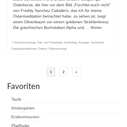
Osterkerze, die hier vor dem Bild „Fürchtet euch nicht“
von Freddy Sanchez Caballero, das ich für meine
Ostermeditation betrachtet habe, zu sehen ist, zeigt
einen Olivenbaum vor einem goldenen Strahlenkreuz.
Die griechischen Buchstaben Alpha und …
Weiter
Gründonnerstag
,
Kar- und Ostertage
,
Karfreitag
,
Kartage
,
Karwoche
,
Ostergottesdienste
,
Ostern
,
Ostersonntag
Seitennummerierung
1
2
»
der
Favoriten
Beiträge
Taufe
Kindergärten
Erstkommunion
Pfadfinder