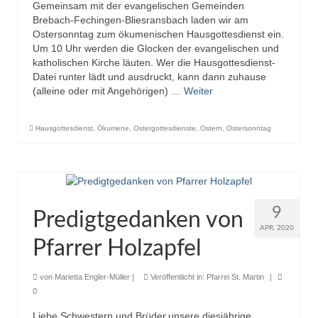
Gemeinsam mit der evangelischen Gemeinden
Brebach-Fechingen-Bliesransbach laden wir am
Ostersonntag zum ökumenischen Hausgottesdienst ein.
Um 10 Uhr werden die Glocken der evangelischen und
katholischen Kirche läuten. Wer die Hausgottesdienst-
Datei runter lädt und ausdruckt, kann dann zuhause
(alleine oder mit Angehörigen) …
Weiter
Hausgottesdienst
,
Ökumene
,
Ostergottesdienste
,
Ostern
,
Ostersonntag
9
Predigtgedanken von
APR. 2020
Pfarrer Holzapfel
von
Marietta Engler-Müller
|
Veröffentlicht in:
Pfarrei St. Martin
|
0
Liebe Schwestern und Brüder,unsere diesjährige