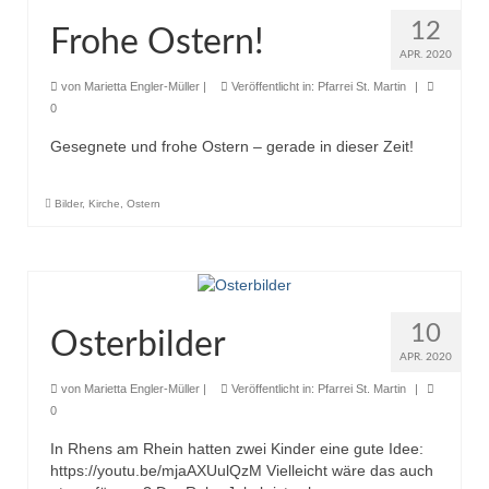
12
Frohe Ostern!
APR. 2020
von
Marietta Engler-Müller
|
Veröffentlicht in:
Pfarrei St. Martin
|
0
Gesegnete und frohe Ostern – gerade in dieser Zeit!
Bilder
,
Kirche
,
Ostern
10
Osterbilder
APR. 2020
von
Marietta Engler-Müller
|
Veröffentlicht in:
Pfarrei St. Martin
|
0
In Rhens am Rhein hatten zwei Kinder eine gute Idee:
https://youtu.be/mjaAXUulQzM Vielleicht wäre das auch