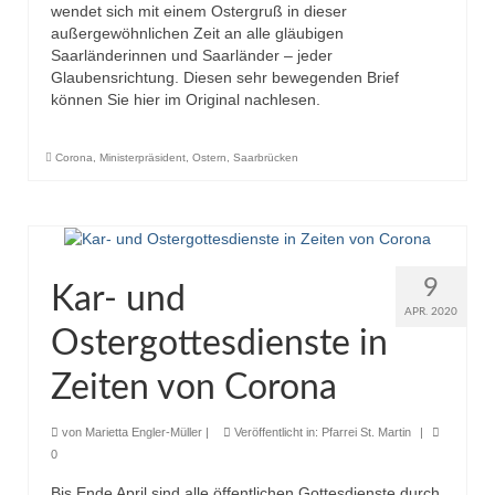
wendet sich mit einem Ostergruß in dieser
außergewöhnlichen Zeit an alle gläubigen
Saarländerinnen und Saarländer – jeder
Glaubensrichtung. Diesen sehr bewegenden Brief
können Sie hier im Original nachlesen.
Corona
,
Ministerpräsident
,
Ostern
,
Saarbrücken
9
Kar- und
APR. 2020
Ostergottesdienste in
Zeiten von Corona
von
Marietta Engler-Müller
|
Veröffentlicht in:
Pfarrei St. Martin
|
0
Bis Ende April sind alle öffentlichen Gottesdienste durch