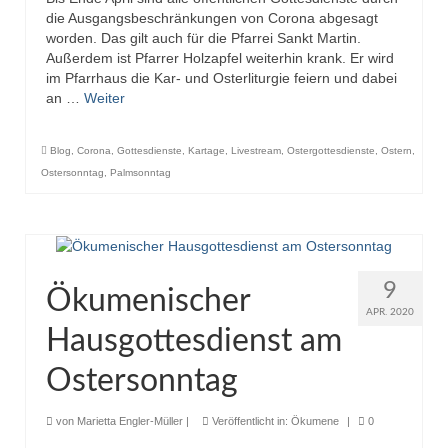
die Ausgangsbeschränkungen von Corona abgesagt
worden. Das gilt auch für die Pfarrei Sankt Martin.
Außerdem ist Pfarrer Holzapfel weiterhin krank. Er wird
im Pfarrhaus die Kar- und Osterliturgie feiern und dabei
an …
Weiter
Blog
,
Corona
,
Gottesdienste
,
Kartage
,
Livestream
,
Ostergottesdienste
,
Ostern
,
Ostersonntag
,
Palmsonntag
9
Ökumenischer
APR. 2020
Hausgottesdienst am
Ostersonntag
von
Marietta Engler-Müller
|
Veröffentlicht in:
Ökumene
|
0