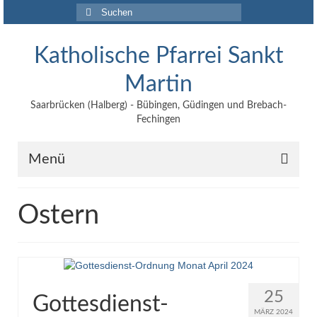
Suchen
nach:
Katholische Pfarrei Sankt
Martin
Saarbrücken (Halberg) - Bübingen, Güdingen und Brebach-
Fechingen
Menü
Angebote
Ostern
Veröffentlichungen
Kontakt
Impressum
25
Gottesdienst-
Maltische für Kinder
MÄRZ 2024