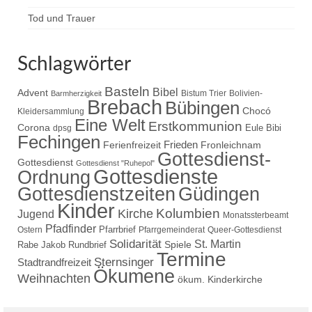
Tod und Trauer
Schlagwörter
Basteln
Bibel
Advent
Bistum Trier
Bolivien-
Barmherzigkeit
Brebach
Bübingen
Chocó
Kleidersammlung
Eine Welt
Erstkommunion
Corona
Eule Bibi
dpsg
Fechingen
Frieden
Ferienfreizeit
Fronleichnam
Gottesdienst-
Gottesdienst
Gottesdienst "Ruhepol"
Gottesdienste
Ordnung
Gottesdienstzeiten
Güdingen
Kinder
Kolumbien
Kirche
Jugend
Monatssterbeamt
Pfadfinder
Pfarrbrief
Ostern
Pfarrgemeinderat
Queer-Gottesdienst
Solidarität
St. Martin
Spiele
Rabe Jakob
Rundbrief
Termine
Sternsinger
Stadtrandfreizeit
Ökumene
Weihnachten
ökum. Kinderkirche