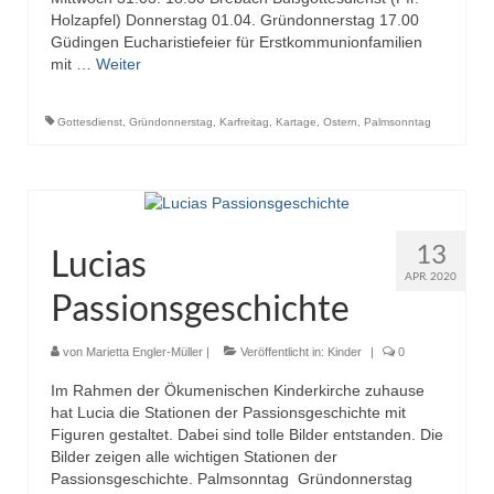
Holzapfel) Donnerstag 01.04. Gründonnerstag 17.00
Güdingen Eucharistiefeier für Erstkommunionfamilien
mit …
Weiter
Gottesdienst
,
Gründonnerstag
,
Karfreitag
,
Kartage
,
Ostern
,
Palmsonntag
13
Lucias
APR. 2020
Passionsgeschichte
von
Marietta Engler-Müller
|
Veröffentlicht in:
Kinder
|
0
Im Rahmen der Ökumenischen Kinderkirche zuhause
hat Lucia die Stationen der Passionsgeschichte mit
Figuren gestaltet. Dabei sind tolle Bilder entstanden. Die
Bilder zeigen alle wichtigen Stationen der
Passionsgeschichte. Palmsonntag Gründonnerstag