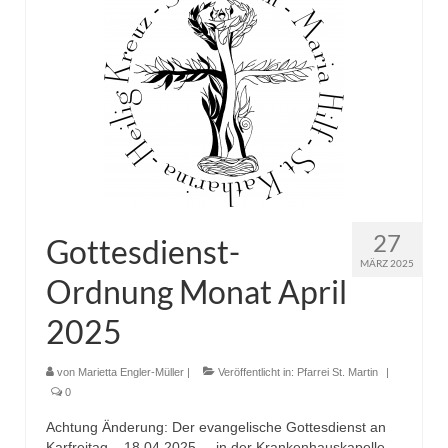
27
Gottesdienst-
MÄRZ 2025
Ordnung Monat April
2025
von
Marietta Engler-Müller
|
Veröffentlicht in:
Pfarrei St. Martin
|
0
Achtung Änderung: Der evangelische Gottesdienst an
Karfreitag – 18.04.2025 – in der Krankenhauskapelle