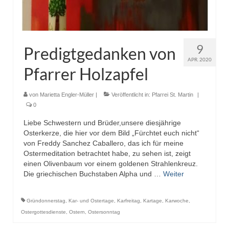
9
Predigtgedanken von
APR. 2020
Pfarrer Holzapfel
von
Marietta Engler-Müller
|
Veröffentlicht in:
Pfarrei St. Martin
|
0
Liebe Schwestern und Brüder,unsere diesjährige
Osterkerze, die hier vor dem Bild „Fürchtet euch nicht“
von Freddy Sanchez Caballero, das ich für meine
Ostermeditation betrachtet habe, zu sehen ist, zeigt
einen Olivenbaum vor einem goldenen Strahlenkreuz.
Die griechischen Buchstaben Alpha und …
Weiter
Gründonnerstag
,
Kar- und Ostertage
,
Karfreitag
,
Kartage
,
Karwoche
,
Ostergottesdienste
,
Ostern
,
Ostersonntag