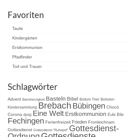
Favoriten
Taufe
Kindergärten
Erstkommunion
Pfadfinder
Tod und Trauer
Schlagwörter
Basteln
Bibel
Advent
Bistum Trier
Bolivien-
Barmherzigkeit
Brebach
Bübingen
Chocó
Kleidersammlung
Eine Welt
Erstkommunion
Corona
Eule Bibi
dpsg
Fechingen
Frieden
Ferienfreizeit
Fronleichnam
Gottesdienst-
Gottesdienst
Gottesdienst "Ruhepol"
Gottesdienste
Ordnung