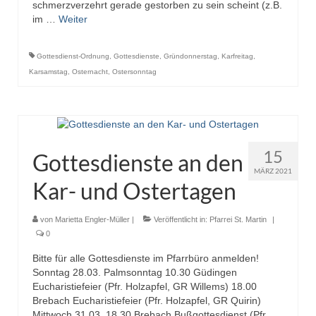
schmerzverzehrt gerade gestorben zu sein scheint (z.B.
im …
Weiter
Gottesdienst-Ordnung
,
Gottesdienste
,
Gründonnerstag
,
Karfreitag
,
Karsamstag
,
Osternacht
,
Ostersonntag
15
Gottesdienste an den
MÄRZ 2021
Kar- und Ostertagen
von
Marietta Engler-Müller
|
Veröffentlicht in:
Pfarrei St. Martin
|
0
Bitte für alle Gottesdienste im Pfarrbüro anmelden!
Sonntag 28.03. Palmsonntag 10.30 Güdingen
Eucharistiefeier (Pfr. Holzapfel, GR Willems) 18.00
Brebach Eucharistiefeier (Pfr. Holzapfel, GR Quirin)
Mittwoch 31.03. 18.30 Brebach Bußgottesdienst (Pfr.