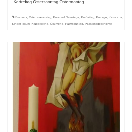
Karfreitag Ostersonntag Ostermontag
Emmaus
,
Gründonnerstag
,
Kar- und Ostertage
,
Karfreitag
,
Kartage
,
Karwoche
,
Kinder
,
ökum. Kinderkirche
,
Ökumene
,
Palmsonntag
,
Passionsgeschichte