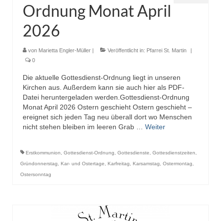
Ordnung Monat April
Pfadfinder
2026
von
Marietta Engler-Müller
|
Veröffentlicht in:
Pfarrei St. Martin
|
0
Die aktuelle Gottesdienst-Ordnung liegt in unseren
Kirchen aus. Außerdem kann sie auch hier als PDF-
Datei heruntergeladen werden.Gottesdienst-Ordnung
Monat April 2026 Ostern geschieht Ostern geschieht –
ereignet sich jeden Tag neu überall dort wo Menschen
nicht stehen bleiben im leeren Grab …
Weiter
Erstkommunion
,
Gottesdienst-Ordnung
,
Gottesdienste
,
Gottesdienstzeiten
,
Gründonnerstag
,
Kar- und Ostertage
,
Karfreitag
,
Karsamstag
,
Ostermontag
,
Ostersonntag