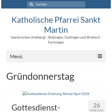
Suchen
nach:
Katholische Pfarrei Sankt
Martin
Saarbrücken (Halberg) - Bübingen, Güdingen und Brebach-
Fechingen
Menü
Angebote
Gründonnerstag
Veröffentlichungen
Kontakt
Impressum
26
Gottesdienst-
Maltische für Kinder
MÄRZ 2026