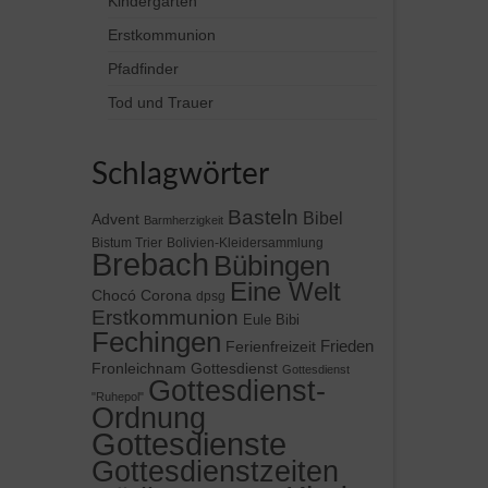
Kindergärten
Erstkommunion
Pfadfinder
Tod und Trauer
Schlagwörter
Basteln
Bibel
Advent
Barmherzigkeit
Bistum Trier
Bolivien-Kleidersammlung
Brebach
Bübingen
Eine Welt
Chocó
Corona
dpsg
Erstkommunion
Eule Bibi
Fechingen
Frieden
Ferienfreizeit
Gottesdienst
Fronleichnam
Gottesdienst
Gottesdienst-
"Ruhepol"
Ordnung
Gottesdienste
Gottesdienstzeiten