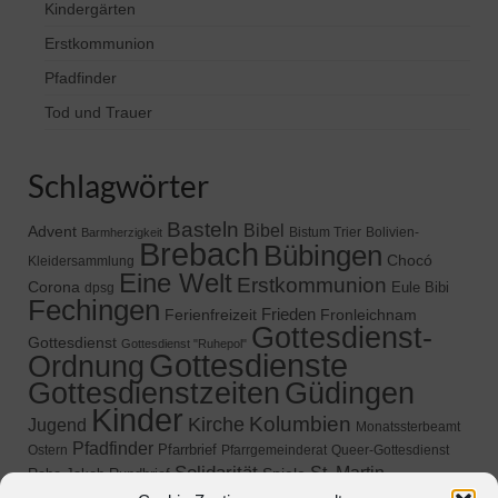
Kindergärten
Erstkommunion
Pfadfinder
Tod und Trauer
Schlagwörter
Basteln
Bibel
Advent
Bistum Trier
Bolivien-
Barmherzigkeit
Brebach
Bübingen
Chocó
Kleidersammlung
Eine Welt
Erstkommunion
Corona
Eule Bibi
dpsg
Fechingen
Frieden
Ferienfreizeit
Fronleichnam
Gottesdienst-
Gottesdienst
Gottesdienst "Ruhepol"
Gottesdienste
Ordnung
Gottesdienstzeiten
Güdingen
Kinder
Kolumbien
Kirche
Jugend
Monatssterbeamt
Pfadfinder
Pfarrbrief
Ostern
Pfarrgemeinderat
Queer-Gottesdienst
Solidarität
St. Martin
Spiele
Rabe Jakob
Rundbrief
Termine