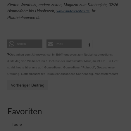
Kirsten Westhuis, andere zeiten, Magazin zum Kirchenjahr, 02/26
Himmelfahrt bis Urlaubszeit,
, In:
www.anderezeiten.de
Pfarrbriefservice.de
teilen
mail
Gedanken zum Jahreswechsel Im Eröffnungsvers zum Neujahrsgottesdienst
(Oktavtag von Weihnachten / Hochfest der Gottesmutter Maria) heißt es: „Ein Licht
strahlt heute über uns auf
,
Gottesdienst
,
Gottesdienst "Ruhepol"
,
Gottesdienst-
Ordnung
,
Gottesdienszeiten
,
Krankenhauskapelle Sonnenberg
,
Monatssterbeamt
Vorheriger Beitrag
Favoriten
Taufe