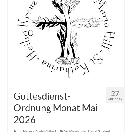
Pfadfinder
27
Gottesdienst-
APR. 2026
Ordnung Monat Mai
2026
von
Marietta Engler-Müller
|
Veröffentlicht in:
Pfarrei St. Martin
|