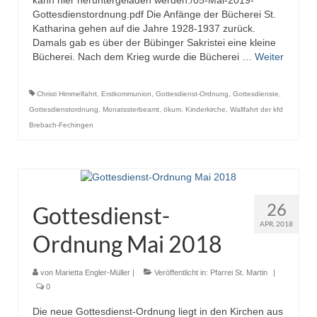
Gottesdienstordnung.pdf Die Anfänge der Bücherei St.
Katharina gehen auf die Jahre 1928-1937 zurück.
Damals gab es über der Bübinger Sakristei eine kleine
Bücherei. Nach dem Krieg wurde die Bücherei …
Weiter
Christi Himmelfahrt
,
Erstkommunion
,
Gottesdienst-Ordnung
,
Gottesdienste
,
Gottesdienstordnung
,
Monatssterbeamt
,
ökum. Kinderkirche
,
Wallfahrt der kfd
Brebach-Fechingen
26
Gottesdienst-
APR. 2018
Ordnung Mai 2018
von
Marietta Engler-Müller
|
Veröffentlicht in:
Pfarrei St. Martin
|
0
Die neue Gottesdienst-Ordnung liegt in den Kirchen aus