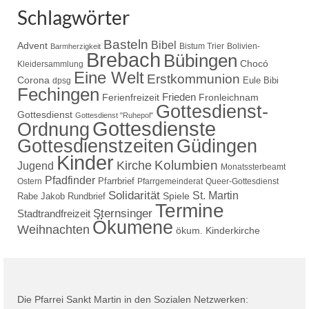
Schlagwörter
Basteln
Bibel
Advent
Bistum Trier
Bolivien-
Barmherzigkeit
Brebach
Bübingen
Chocó
Kleidersammlung
Eine Welt
Erstkommunion
Corona
Eule Bibi
dpsg
Fechingen
Frieden
Ferienfreizeit
Fronleichnam
Gottesdienst-
Gottesdienst
Gottesdienst "Ruhepol"
Gottesdienste
Ordnung
Gottesdienstzeiten
Güdingen
Kinder
Kolumbien
Kirche
Jugend
Monatssterbeamt
Pfadfinder
Pfarrbrief
Ostern
Pfarrgemeinderat
Queer-Gottesdienst
Solidarität
St. Martin
Spiele
Rabe Jakob
Rundbrief
Termine
Sternsinger
Stadtrandfreizeit
Ökumene
Weihnachten
ökum. Kinderkirche
Die Pfarrei Sankt Martin in den Sozialen Netzwerken: