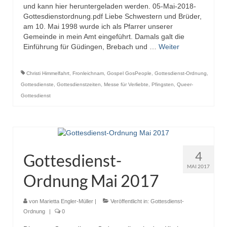
und kann hier heruntergeladen werden. 05-Mai-2018-
Gottesdienstordnung.pdf Liebe Schwestern und Brüder,
am 10. Mai 1998 wurde ich als Pfarrer unserer
Gemeinde in mein Amt eingeführt. Damals galt die
Einführung für Güdingen, Brebach und …
Weiter
Christi Himmelfahrt
,
Fronleichnam
,
Gospel GosPeople
,
Gottesdienst-Ordnung
,
Gottesdienste
,
Gottesdienstzeiten
,
Messe für Verliebte
,
Pfingsten
,
Queer-
Gottesdienst
4
Gottesdienst-
MAI 2017
Ordnung Mai 2017
von
Marietta Engler-Müller
|
Veröffentlicht in:
Gottesdienst-
Ordnung
|
0