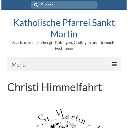
Suchen
nach:
Katholische Pfarrei Sankt
Martin
Saarbrücken (Halberg) - Bübingen, Güdingen und Brebach-
Fechingen
Menü
Angebote
Christi Himmelfahrt
Veröffentlichungen
Kontakt
Impressum
Maltische für Kinder