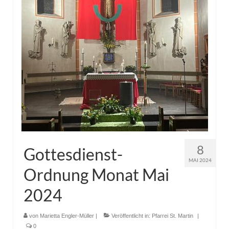
8
Gottesdienst-
MAI 2024
Ordnung Monat Mai
2024
von
Marietta Engler-Müller
|
Veröffentlicht in:
Pfarrei St. Martin
|
0