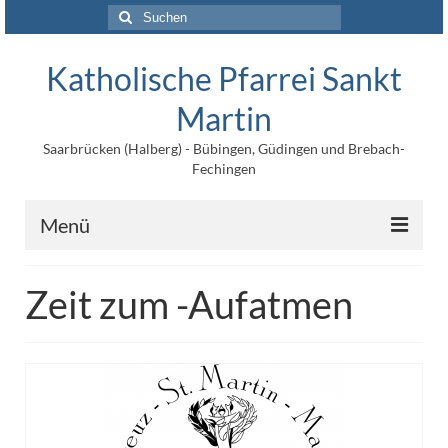
Suchen
nach:
Katholische Pfarrei Sankt
Martin
Saarbrücken (Halberg) - Bübingen, Güdingen und Brebach-
Fechingen
Menü
Angebote
Zeit zum -Aufatmen
Veröffentlichungen
Kontakt
Impressum
Maltische für Kinder