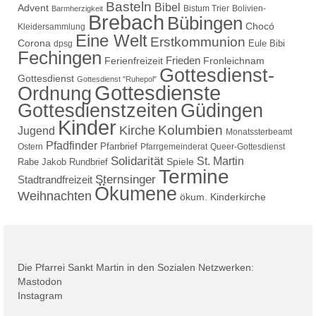
Basteln
Bibel
Advent
Bistum Trier
Bolivien-
Barmherzigkeit
Brebach
Bübingen
Chocó
Kleidersammlung
Eine Welt
Erstkommunion
Corona
Eule Bibi
dpsg
Fechingen
Frieden
Ferienfreizeit
Fronleichnam
Gottesdienst-
Gottesdienst
Gottesdienst "Ruhepol"
Gottesdienste
Ordnung
Gottesdienstzeiten
Güdingen
Kinder
Kolumbien
Kirche
Jugend
Monatssterbeamt
Pfadfinder
Pfarrbrief
Ostern
Pfarrgemeinderat
Queer-Gottesdienst
Solidarität
St. Martin
Spiele
Rabe Jakob
Rundbrief
Termine
Sternsinger
Stadtrandfreizeit
Ökumene
Weihnachten
ökum. Kinderkirche
Die Pfarrei Sankt Martin in den Sozialen Netzwerken:
Mastodon
Instagram