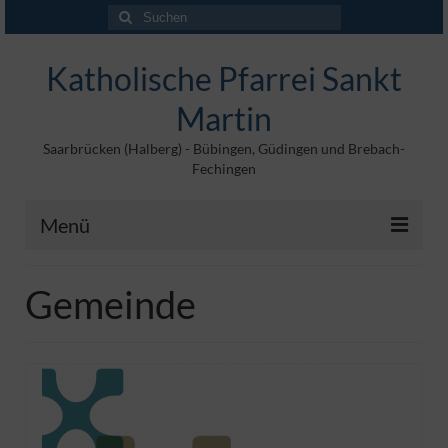
Suchen
nach:
Katholische Pfarrei Sankt
Martin
Saarbrücken (Halberg) - Bübingen, Güdingen und Brebach-
Fechingen
Menü
Angebote
Gemeinde
Veröffentlichungen
Kontakt
Impressum
Maltische für Kinder