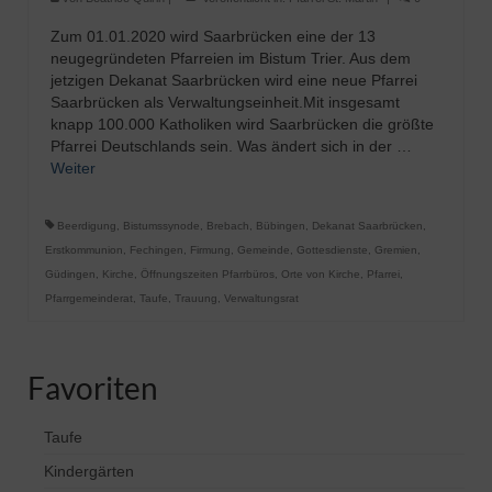
Zum 01.01.2020 wird Saarbrücken eine der 13
neugegründeten Pfarreien im Bistum Trier. Aus dem
jetzigen Dekanat Saarbrücken wird eine neue Pfarrei
Saarbrücken als Verwaltungseinheit.Mit insgesamt
knapp 100.000 Katholiken wird Saarbrücken die größte
Pfarrei Deutschlands sein. Was ändert sich in der …
Weiter
Beerdigung
,
Bistumssynode
,
Brebach
,
Bübingen
,
Dekanat Saarbrücken
,
Erstkommunion
,
Fechingen
,
Firmung
,
Gemeinde
,
Gottesdienste
,
Gremien
,
Güdingen
,
Kirche
,
Öffnungszeiten Pfarrbüros
,
Orte von Kirche
,
Pfarrei
,
Pfarrgemeinderat
,
Taufe
,
Trauung
,
Verwaltungsrat
Favoriten
Taufe
Kindergärten