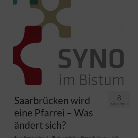
Pfadfinder
8
Saarbrücken wird
MÄRZ 2019
eine Pfarrei – Was
ändert sich?
von
Beatrice Quirin
|
Veröffentlicht in:
Pfarrei St. Martin
|
0