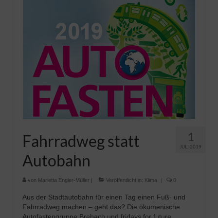
Pfadfinder
1
Fahrradweg statt
JULI 2019
Autobahn
von
Marietta Engler-Müller
|
Veröffentlicht in:
Klima
|
0
Aus der Stadtautobahn für einen Tag einen Fuß- und
Fahrradweg machen – geht das? Die ökumenische
Autofastengruppe Brebach und fridays for future