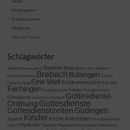
Taufe
Kindergärten
Erstkommunion
Pfadfinder
Tod und Trauer
Schlagwörter
Basteln
Bibel
Advent
Bistum Trier
Bolivien-
Barmherzigkeit
Brebach
Bübingen
Chocó
Kleidersammlung
Eine Welt
Erstkommunion
Corona
Eule Bibi
dpsg
Fechingen
Frieden
Ferienfreizeit
Fronleichnam
Gottesdienst-
Gottesdienst
Gottesdienst "Ruhepol"
Gottesdienste
Ordnung
Gottesdienstzeiten
Güdingen
Kinder
Kolumbien
Kirche
Jugend
Monatssterbeamt
Pfadfinder
Pfarrbrief
Ostern
Pfarrgemeinderat
Queer-Gottesdienst