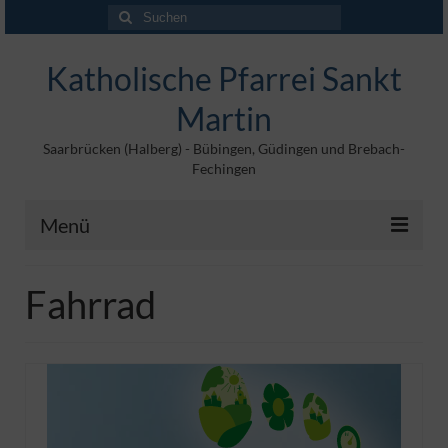
Suchen
nach:
Katholische Pfarrei Sankt
Martin
Saarbrücken (Halberg) - Bübingen, Güdingen und Brebach-
Fechingen
Menü
Angebote
Fahrrad
Veröffentlichungen
Kontakt
Impressum
Maltische für Kinder