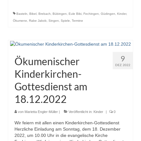
Basteln
,
Bibel
,
Brebach
,
Bübingen
,
Eule Bibi
,
Fechingen
,
Güdingen
,
Kinder
,
Ökumene
,
Rabe Jakob
,
Singen
,
Spiele
,
Termine
9
Ökumenischer
DEZ. 2022
Kinderkirchen-
Gottesdienst am
18.12.2022
von
Marietta Engler-Müller
|
Veröffentlicht in:
Kinder
|
0
Wir feiern mit allen einen Kinderkirchen-Gottesdienst
Herzliche Einladung am Sonntag, dem 18. Dezember
2022, um 10.00 Uhr in die evangelische Kirche