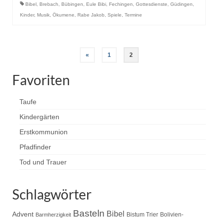
Bibel
,
Brebach
,
Bübingen
,
Eule Bibi
,
Fechingen
,
Gottesdienste
,
Güdingen
,
Kinder
,
Musik
,
Ökumene
,
Rabe Jakob
,
Spiele
,
Termine
Seitennummerierung
«
1
2
der
Favoriten
Beiträge
Taufe
Kindergärten
Erstkommunion
Pfadfinder
Tod und Trauer
Schlagwörter
Basteln
Bibel
Advent
Bistum Trier
Bolivien-
Barmherzigkeit