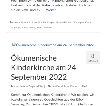
Fechingen.Wir feiern einen Kinderkirchen-Gottesdienst.
Und natürlich ist der Rabe Jakob auch dabei. Es laden
ein die kath. und ev. …
Weiter
Advent
,
Brebach
,
Eule Bibi
,
Fechingen
,
Gottesdienste
,
Güdingen
,
Kinder
,
Ökumene
,
Rabe Jakob
,
Stern
,
Termine
8
Ökumenische
SEP. 2022
Kinderkirche am 24.
September 2022
von
Marietta Engler-Müller
|
Veröffentlicht in:
Kinder
|
0
Komm zur Ökumenischen Kinderkirche! Wir spielen, wir
basteln, wir singen zu Geschichten aus der Bibel.
Samstag, 24. September 202210-12.00 Uhr.Alle Kinder