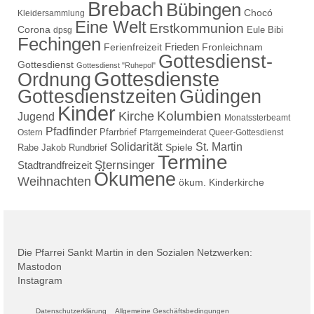
Brebach
Bübingen
Chocó
Kleidersammlung
Eine Welt
Erstkommunion
Corona
Eule Bibi
dpsg
Fechingen
Frieden
Ferienfreizeit
Fronleichnam
Gottesdienst-
Gottesdienst
Gottesdienst "Ruhepol"
Gottesdienste
Ordnung
Gottesdienstzeiten
Güdingen
Kinder
Kolumbien
Kirche
Jugend
Monatssterbeamt
Pfadfinder
Pfarrbrief
Ostern
Pfarrgemeinderat
Queer-Gottesdienst
Solidarität
St. Martin
Spiele
Rabe Jakob
Rundbrief
Termine
Sternsinger
Stadtrandfreizeit
Ökumene
Weihnachten
ökum. Kinderkirche
Die Pfarrei Sankt Martin in den Sozialen Netzwerken:
Mastodon
Instagram
Datenschutzerklärung
Allgemeine Geschäftsbedingungen