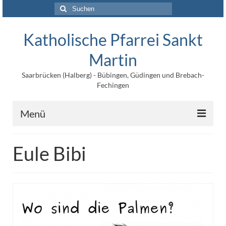
Suchen
nach:
Katholische Pfarrei Sankt
Martin
Saarbrücken (Halberg) - Bübingen, Güdingen und Brebach-
Fechingen
Menü
Angebote
Eule Bibi
Veröffentlichungen
Kontakt
Impressum
Maltische für Kinder