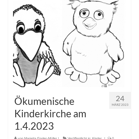
Pfadfinder
24
Ökumenische
MÄRZ 2023
Kinderkirche am
1.4.2023
von
Marietta Engler-Müller
|
Veröffentlicht in:
Kinder
|
0