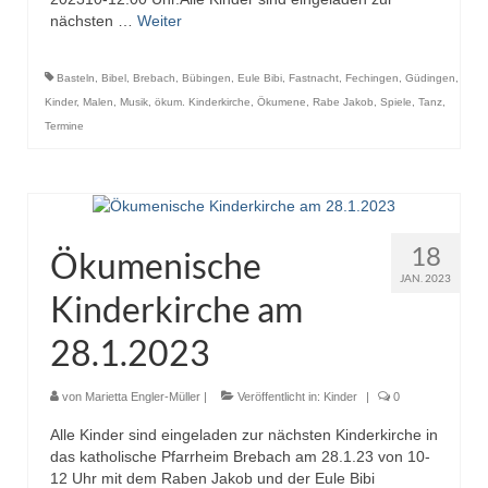
nächsten …
Weiter
Basteln
,
Bibel
,
Brebach
,
Bübingen
,
Eule Bibi
,
Fastnacht
,
Fechingen
,
Güdingen
,
Kinder
,
Malen
,
Musik
,
ökum. Kinderkirche
,
Ökumene
,
Rabe Jakob
,
Spiele
,
Tanz
,
Termine
18
Ökumenische
JAN. 2023
Kinderkirche am
28.1.2023
von
Marietta Engler-Müller
|
Veröffentlicht in:
Kinder
|
0
Alle Kinder sind eingeladen zur nächsten Kinderkirche in
das katholische Pfarrheim Brebach am 28.1.23 von 10-
12 Uhr mit dem Raben Jakob und der Eule Bibi