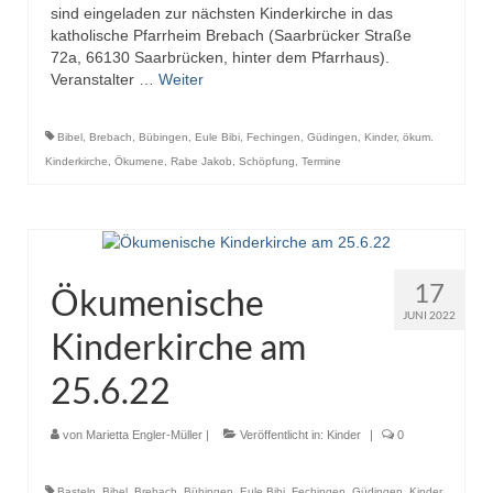
sind eingeladen zur nächsten Kinderkirche in das
katholische Pfarrheim Brebach (Saarbrücker Straße
72a, 66130 Saarbrücken, hinter dem Pfarrhaus).
Veranstalter …
Weiter
Bibel
,
Brebach
,
Bübingen
,
Eule Bibi
,
Fechingen
,
Güdingen
,
Kinder
,
ökum.
Kinderkirche
,
Ökumene
,
Rabe Jakob
,
Schöpfung
,
Termine
17
Ökumenische
JUNI 2022
Kinderkirche am
25.6.22
von
Marietta Engler-Müller
|
Veröffentlicht in:
Kinder
|
0
Basteln
,
Bibel
,
Brebach
,
Bübingen
,
Eule Bibi
,
Fechingen
,
Güdingen
,
Kinder
,