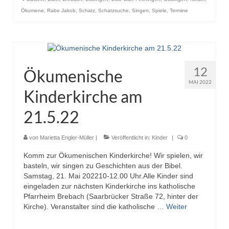
Ökumene
,
Rabe Jakob
,
Schatz
,
Schatzsuche
,
Singen
,
Spiele
,
Termine
12
Ökumenische
MAI 2022
Kinderkirche am
21.5.22
von
Marietta Engler-Müller
|
Veröffentlicht in:
Kinder
|
0
Komm zur Ökumenischen Kinderkirche! Wir spielen, wir
basteln, wir singen zu Geschichten aus der Bibel.
Samstag, 21. Mai 202210-12.00 Uhr.Alle Kinder sind
eingeladen zur nächsten Kinderkirche ins katholische
Pfarrheim Brebach (Saarbrücker Straße 72, hinter der
Kirche). Veranstalter sind die katholische …
Weiter