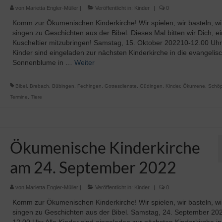
von
Marietta Engler-Müller
|
Veröffentlicht in:
Kinder
|
0
Komm zur Ökumenischen Kinderkirche! Wir spielen, wir basteln, wi
singen zu Geschichten aus der Bibel. Dieses Mal bitten wir Dich, ei
Kuscheltier mitzubringen! Samstag, 15. Oktober 202210-12.00 Uhr.
Kinder sind eingeladen zur nächsten Kinderkirche in die evangelis
Sonnenblume in …
Weiter
Bibel
,
Brebach
,
Bübingen
,
Fechingen
,
Gottesdienste
,
Güdingen
,
Kinder
,
Ökumene
,
Schö
Termine
,
Tiere
Ökumenische Kinderkirche
am 24. September 2022
von
Marietta Engler-Müller
|
Veröffentlicht in:
Kinder
|
0
Komm zur Ökumenischen Kinderkirche! Wir spielen, wir basteln, wi
singen zu Geschichten aus der Bibel. Samstag, 24. September 20