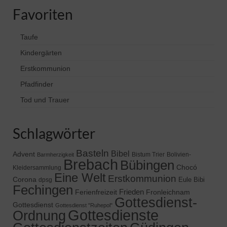
Favoriten
Taufe
Kindergärten
Erstkommunion
Pfadfinder
Tod und Trauer
Schlagwörter
Basteln
Bibel
Advent
Bistum Trier
Bolivien-
Barmherzigkeit
Brebach
Bübingen
Chocó
Kleidersammlung
Eine Welt
Erstkommunion
Corona
Eule Bibi
dpsg
Fechingen
Frieden
Ferienfreizeit
Fronleichnam
Gottesdienst-
Gottesdienst
Gottesdienst "Ruhepol"
Gottesdienste
Ordnung