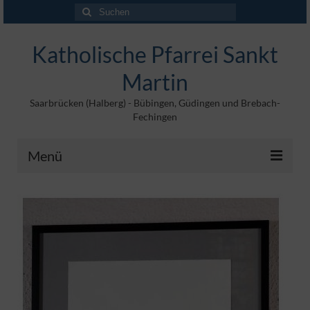
Suchen
nach:
Katholische Pfarrei Sankt
Martin
Saarbrücken (Halberg) - Bübingen, Güdingen und Brebach-
Fechingen
Menü
Angebote
Veröffentlichungen
Kontakt
Impressum
Maltische für Kinder