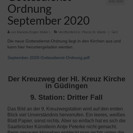
AUG. 2020
Ordnung
September 2020
von
Marietta Engler-Müller
|
Veröffentlicht in:
Pfarrei St. Martin
|
0
Die neue Gottesdienst-Ordnung liegt in den Kirchen aus und
kann hier heruntergeladen werden.
September-2020-Gottesdienst-Ordnung.pdf
Der Kreuzweg der Hl. Kreuz Kirche
in Güdingen
9. Station: Dritter Fall
Das Bild an der 9. Kreuzwegstation wird auf den ersten
Blick viel Unverständnis hervorrufen. Ein leeres, weißes
Blatt Papier, sonst nichts. Aber so einfach hat es sich die
Saarbrücker Künstlerin Antje Peterke nicht gemacht.
Beim genauen Hinsehen entdeckt man rechts unten die