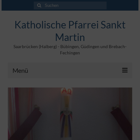
Suchen
nach:
Katholische Pfarrei Sankt
Martin
Saarbrücken (Halberg) - Bübingen, Güdingen und Brebach-
Fechingen
Menü
Angebote
Veröffentlichungen
Kontakt
Impressum
Maltische für Kinder