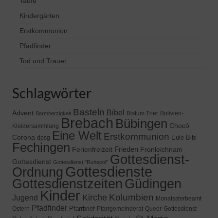
Taufe
Kindergärten
Erstkommunion
Pfadfinder
Tod und Trauer
Schlagwörter
Basteln
Bibel
Advent
Bistum Trier
Bolivien-
Barmherzigkeit
Brebach
Bübingen
Chocó
Kleidersammlung
Eine Welt
Erstkommunion
Corona
Eule Bibi
dpsg
Fechingen
Frieden
Ferienfreizeit
Fronleichnam
Gottesdienst-
Gottesdienst
Gottesdienst "Ruhepol"
Gottesdienste
Ordnung
Gottesdienstzeiten
Güdingen
Kinder
Kolumbien
Kirche
Jugend
Monatssterbeamt
Pfadfinder
Pfarrbrief
Ostern
Pfarrgemeinderat
Queer-Gottesdienst