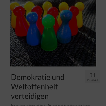
Pfadfinder
31
Demokratie und
JAN. 2024
Weltoffenheit
verteidigen
von
Marietta Engler-Müller
|
Veröffentlicht in:
Pastoraler Raum