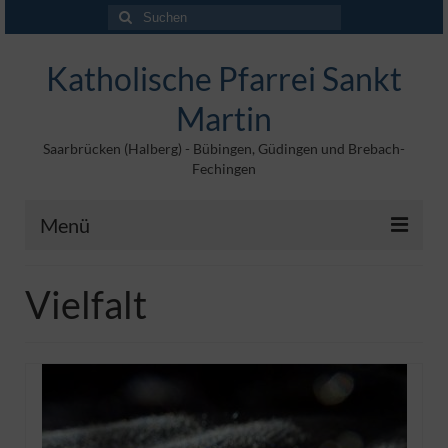
Suchen
nach:
Katholische Pfarrei Sankt
Martin
Saarbrücken (Halberg) - Bübingen, Güdingen und Brebach-
Fechingen
Menü
Angebote
Vielfalt
Veröffentlichungen
Kontakt
Impressum
Maltische für Kinder