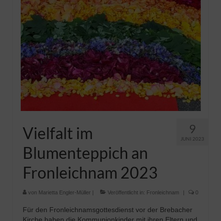
9
Vielfalt im
JUNI 2023
Blumenteppich an
Fronleichnam 2023
von
Marietta Engler-Müller
|
Veröffentlicht in:
Fronleichnam
|
0
Für den Fronleichnamsgottesdienst vor der Brebacher
Kirche haben die Kommunionkinder mit ihren Eltern und