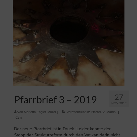
Pfadfinder
27
Pfarrbrief 3 – 2019
NOV. 2019
von
Marietta Engler-Müller
|
Veröffentlicht in:
Pfarrei St. Martin
|
0
Der neue Pfarrbrief ist in Druck. Leider konnte der
Stopp der Strukturreform durch den Vatikan darin nicht