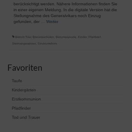
berücksichtigt werden. Nähere Informationen finden Sie
in einer eigenen Meldung. In die digitale Version hat die
Stellungnahme des Generalvikars noch Einzug
gefunden, der …
Weiter
Bistum Trier
,
Bistumsschulen
,
Bistumssynode
,
Kinder
,
Pfarrbrief
,
Sternsingeraktion
,
Strukturreform
Favoriten
Taufe
Kindergärten
Erstkommunion
Pfadfinder
Tod und Trauer