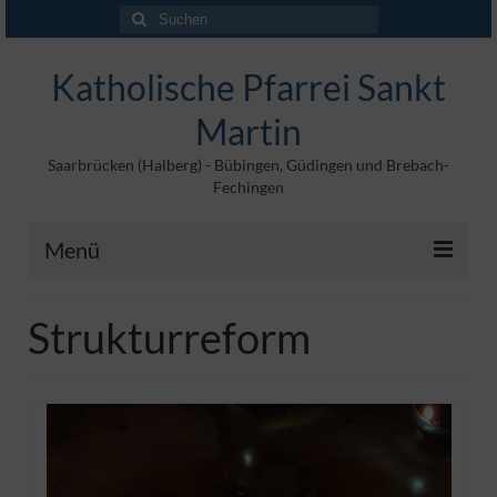
Suchen
nach:
Katholische Pfarrei Sankt
Martin
Saarbrücken (Halberg) - Bübingen, Güdingen und Brebach-
Fechingen
Menü
Angebote
Strukturreform
Veröffentlichungen
Kontakt
Impressum
Maltische für Kinder