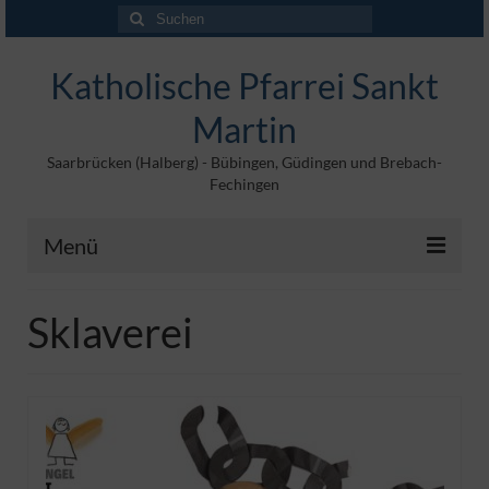
Suchen
nach:
Katholische Pfarrei Sankt
Martin
Saarbrücken (Halberg) - Bübingen, Güdingen und Brebach-
Fechingen
Menü
Angebote
Sklaverei
Veröffentlichungen
Kontakt
Impressum
Maltische für Kinder