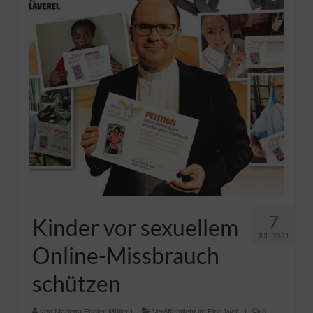
Pfadfinder
7
Kinder vor sexuellem
JULI 2021
Online-Missbrauch
schützen
von
Marietta Engler-Müller
|
Veröffentlicht in:
Eine Welt
|
0