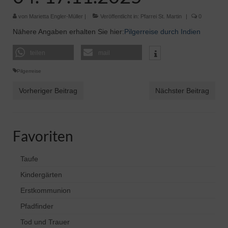
von
Marietta Engler-Müller
|
Veröffentlicht in:
Pfarrei St. Martin
|
0
Pfadfinder
Nähere Angaben erhalten Sie hier:
Pilgerreise durch Indien
teilen
mail
Pilgerreise
Vorheriger Beitrag
Nächster Beitrag
Favoriten
Taufe
Kindergärten
Erstkommunion
Pfadfinder
Tod und Trauer