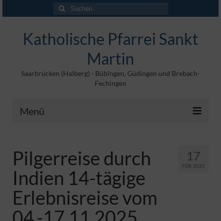
Suchen
nach:
Katholische Pfarrei Sankt
Martin
Saarbrücken (Halberg) - Bübingen, Güdingen und Brebach-
Fechingen
Menü
Angebote
Pilgerreise durch
17
Veröffentlichungen
FEB. 2025
Indien 14-tägige
Kontakt
Erlebnisreise vom
Impressum
04.-17.11.2025
Maltische für Kinder