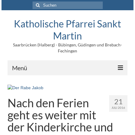
Suchen
nach:
Katholische Pfarrei Sankt
Martin
Saarbrücken (Halberg) - Bübingen, Güdingen und Brebach-
Fechingen
Menü
Angebote
Veröffentlichungen
Nach den Ferien
21
JULI 2016
Kontakt
geht es weiter mit
Impressum
der Kinderkirche und
Maltische für Kinder