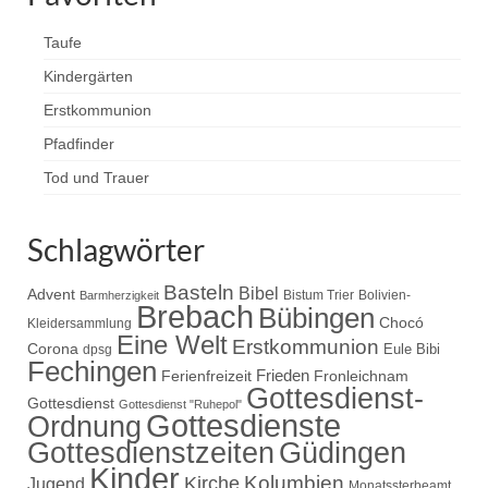
Taufe
Kindergärten
Erstkommunion
Pfadfinder
Tod und Trauer
Schlagwörter
Basteln
Bibel
Advent
Bistum Trier
Bolivien-
Barmherzigkeit
Brebach
Bübingen
Chocó
Kleidersammlung
Eine Welt
Erstkommunion
Corona
Eule Bibi
dpsg
Fechingen
Frieden
Ferienfreizeit
Fronleichnam
Gottesdienst-
Gottesdienst
Gottesdienst "Ruhepol"
Gottesdienste
Ordnung
Gottesdienstzeiten
Güdingen
Kinder
Kolumbien
Kirche
Jugend
Monatssterbeamt