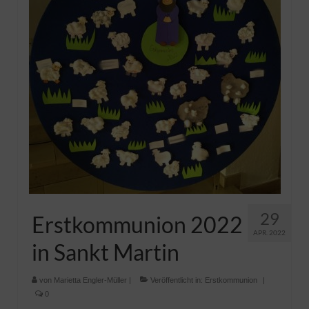
Pfadfinder
29
Erstkommunion 2022
APR. 2022
in Sankt Martin
von
Marietta Engler-Müller
|
Veröffentlicht in:
Erstkommunion
|
0