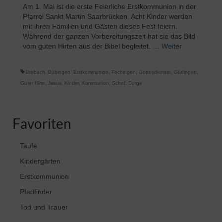
Am 1. Mai ist die erste Feierliche Erstkommunion in der
Pfarrei Sankt Martin Saarbrücken. Acht Kinder werden
mit ihren Familien und Gästen dieses Fest feiern.
Während der ganzen Vorbereitungszeit hat sie das Bild
vom guten Hirten aus der Bibel begleitet. …
Weiter
Brebach
,
Bübingen
,
Erstkommunion
,
Fechingen
,
Gottesdienste
,
Güdingen
,
Guter Hirte
,
Jesus
,
Kinder
,
Kommunion
,
Schaf
,
Sorge
Favoriten
Taufe
Kindergärten
Erstkommunion
Pfadfinder
Tod und Trauer