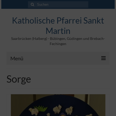
Suchen
nach:
Katholische Pfarrei Sankt
Martin
Saarbrücken (Halberg) - Bübingen, Güdingen und Brebach-
Fechingen
Menü
Angebote
Sorge
Veröffentlichungen
Kontakt
Impressum
Maltische für Kinder