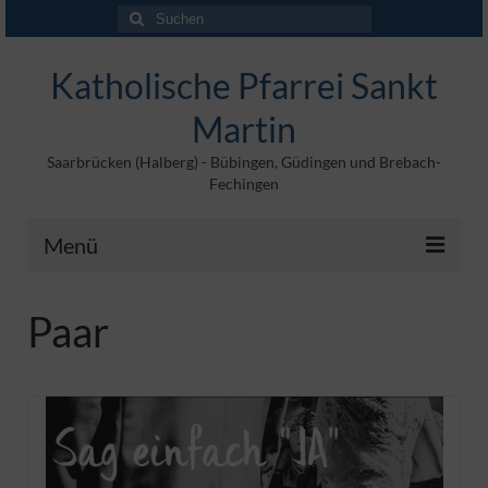
Suchen
nach:
Katholische Pfarrei Sankt
Martin
Saarbrücken (Halberg) - Bübingen, Güdingen und Brebach-
Fechingen
Menü
Angebote
Paar
Veröffentlichungen
Kontakt
Impressum
Maltische für Kinder