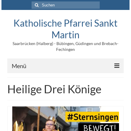
Suchen
nach:
Katholische Pfarrei Sankt
Martin
Saarbrücken (Halberg) - Bübingen, Güdingen und Brebach-
Fechingen
Menü
Angebote
Heilige Drei Könige
Veröffentlichungen
Kontakt
Impressum
Maltische für Kinder