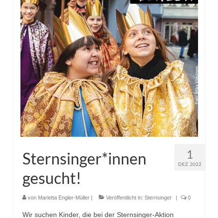
Pfadfinder
1
Sternsinger*innen
DEZ. 2022
gesucht!
von
Marietta Engler-Müller
|
Veröffentlicht in:
Sternsinger
|
0
Wir suchen Kinder, die bei der Sternsinger-Aktion