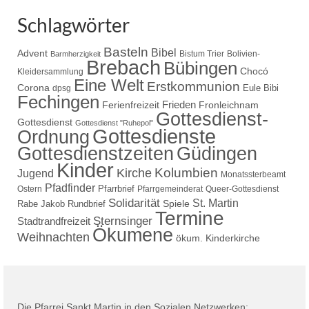
Schlagwörter
Basteln
Bibel
Advent
Bistum Trier
Bolivien-
Barmherzigkeit
Brebach
Bübingen
Chocó
Kleidersammlung
Eine Welt
Erstkommunion
Corona
Eule Bibi
dpsg
Fechingen
Frieden
Ferienfreizeit
Fronleichnam
Gottesdienst-
Gottesdienst
Gottesdienst "Ruhepol"
Gottesdienste
Ordnung
Gottesdienstzeiten
Güdingen
Kinder
Kolumbien
Kirche
Jugend
Monatssterbeamt
Pfadfinder
Pfarrbrief
Ostern
Pfarrgemeinderat
Queer-Gottesdienst
Solidarität
St. Martin
Spiele
Rabe Jakob
Rundbrief
Termine
Sternsinger
Stadtrandfreizeit
Ökumene
Weihnachten
ökum. Kinderkirche
Die Pfarrei Sankt Martin in den Sozialen Netzwerken: