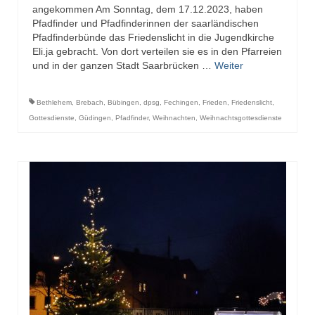
angekommen Am Sonntag, dem 17.12.2023, haben
Pfadfinder und Pfadfinderinnen der saarländischen
Pfadfinderbünde das Friedenslicht in die Jugendkirche
Eli.ja gebracht. Von dort verteilen sie es in den Pfarreien
und in der ganzen Stadt Saarbrücken …
Weiter
Bethlehem
,
Brebach
,
Bübingen
,
dpsg
,
Fechingen
,
Frieden
,
Friedenslicht
,
Gottesdienste
,
Güdingen
,
Pfadfinder
,
Weihnachten
,
Weihnachtsgottesdienste