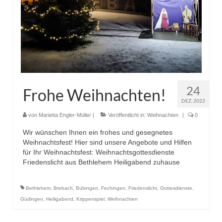
24
Frohe Weihnachten!
DEZ. 2022
von
Marietta Engler-Müller
|
Veröffentlicht in:
Weihnachten
|
0
Wir wünschen Ihnen ein frohes und gesegnetes
Weihnachtsfest! Hier sind unsere Angebote und Hilfen
für Ihr Weihnachtsfest: Weihnachtsgottesdienste
Friedenslicht aus Bethlehem Heiligabend zuhause
Bethlehem
,
Brebach
,
Bübingen
,
Fechingen
,
Friedenslicht
,
Gottesdienste
,
Güdingen
,
Heiligabend
,
Krippenspiel
,
Weihnachten