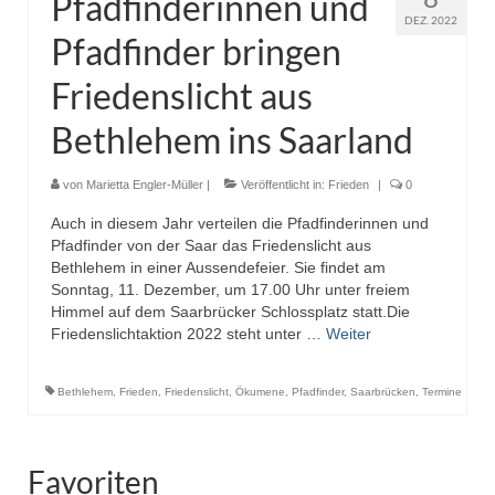
Pfadfinderinnen und
DEZ. 2022
Pfadfinder bringen
Friedenslicht aus
Bethlehem ins Saarland
von
Marietta Engler-Müller
|
Veröffentlicht in:
Frieden
|
0
Auch in diesem Jahr verteilen die Pfadfinderinnen und
Pfadfinder von der Saar das Friedenslicht aus
Bethlehem in einer Aussendefeier. Sie findet am
Sonntag, 11. Dezember, um 17.00 Uhr unter freiem
Himmel auf dem Saarbrücker Schlossplatz statt.Die
Friedenslichtaktion 2022 steht unter …
Weiter
Bethlehem
,
Frieden
,
Friedenslicht
,
Ökumene
,
Pfadfinder
,
Saarbrücken
,
Termine
Favoriten