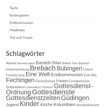
Taufe
Kindergärten
Erstkommunion
Pfadfinder
Tod und Trauer
Schlagwörter
Basteln
Bibel
Advent
Bistum Trier
Bolivien-
Barmherzigkeit
Brebach
Bübingen
Chocó
Kleidersammlung
Eine Welt
Erstkommunion
Corona
Eule Bibi
dpsg
Fechingen
Frieden
Ferienfreizeit
Fronleichnam
Gottesdienst-
Gottesdienst
Gottesdienst "Ruhepol"
Gottesdienste
Ordnung
Gottesdienstzeiten
Güdingen
Kinder
Kolumbien
Kirche
Jugend
Monatssterbeamt