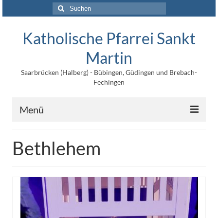
Suchen
nach:
Katholische Pfarrei Sankt
Martin
Saarbrücken (Halberg) - Bübingen, Güdingen und Brebach-
Fechingen
Menü
Angebote
Bethlehem
Veröffentlichungen
Kontakt
Impressum
Maltische für Kinder