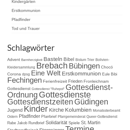
Kindergärten
Erstkommunion
Pfadfinder
Tod und Trauer
Schlagwörter
Basteln
Bibel
Advent
Bistum Trier
Bolivien-
Barmherzigkeit
Brebach
Bübingen
Chocó
Kleidersammlung
Eine Welt
Erstkommunion
Corona
Eule Bibi
dpsg
Fechingen
Frieden
Ferienfreizeit
Fronleichnam
Gottesdienst-
Gottesdienst
Gottesdienst "Ruhepol"
Gottesdienste
Ordnung
Gottesdienstzeiten
Güdingen
Kinder
Kolumbien
Kirche
Jugend
Monatssterbeamt
Pfadfinder
Pfarrbrief
Ostern
Pfarrgemeinderat
Queer-Gottesdienst
Solidarität
St. Martin
Spiele
Rabe Jakob
Rundbrief
Termine