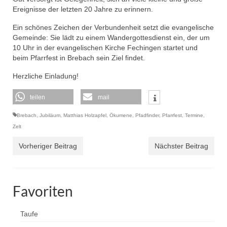
Ereignisse der letzten 20 Jahre zu erinnern.
Ein schönes Zeichen der Verbundenheit setzt die evangelische
Gemeinde: Sie lädt zu einem Wandergottesdienst ein, der um
10 Uhr in der evangelischen Kirche Fechingen startet und
beim Pfarrfest in Brebach sein Ziel findet.
Herzliche Einladung!
teilen
mail
Brebach
,
Jubiläum
,
Matthias Holzapfel
,
Ökumene
,
Pfadfinder
,
Pfarrfest
,
Termine
,
Zelt
Vorheriger Beitrag
Nächster Beitrag
Favoriten
Taufe