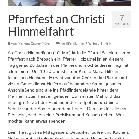
Pfadfinder
Pfarrfest an Christi
7
MAI 2018
Himmelfahrt
von
Marietta Engler-Müller
|
Veröffentlicht in:
Pfarrfest
|
0
An Christi Himmelfahrt (10. Mai) lädt die Pfarrei St. Martin zum
Pfarrfest nach Brebach ein. Pfarrer Holzapfel ist an diesem
Tag genau 20 Jahre in der Pfarrei und möchte diesen Tag mit
allen feiern. Um 10.30 Uhr ist in der Kirche Maria Hilf ein
feierliches Hochamt. Es wird von den Chören der Pfarrei und
vielen Gottesdienst-Helfern auf besondere Art mitgestaltet.
Anschließend sind alle ins Pfadfindergelände hinter dem
Pfarrheim zum Fest eingeladen. Zum ersten Mal wird das
neue große Zelt der Pfadfinder dort aufgebaut und bietet
Schutz vor der Sonne oder dem Regen. Damit es für alle ein
Fest wird, wird es keine Preislisten und Kassen geben. Wer
möchte, kann etwas spenden.
Beim Fest gibt es Mittagessen, Getränke, Kaffee und Kuchen.
Gut versorgt ist Gelegenheit, sich an viele kleine und große