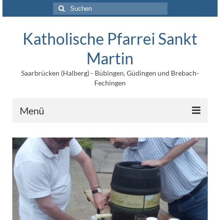
Suchen
nach:
Katholische Pfarrei Sankt
Martin
Saarbrücken (Halberg) - Bübingen, Güdingen und Brebach-
Fechingen
Menü
Angebote
Veröffentlichungen
Kontakt
Impressum
Maltische für Kinder