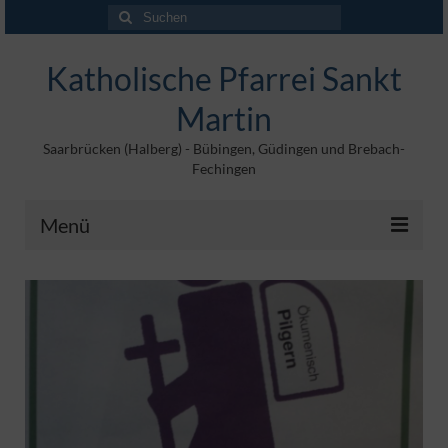
Suchen
nach:
Katholische Pfarrei Sankt
Martin
Saarbrücken (Halberg) - Bübingen, Güdingen und Brebach-
Fechingen
Menü
Angebote
Veröffentlichungen
Kontakt
Impressum
Maltische für Kinder