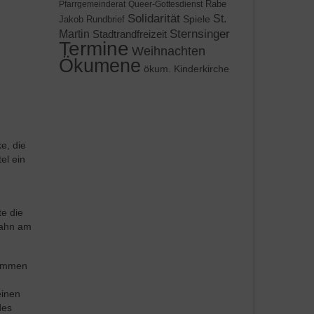
Rabe
Pfarrgemeinderat
Queer-Gottesdienst
Solidarität
St.
Spiele
Jakob
Rundbrief
Martin
Sternsinger
Stadtrandfreizeit
Termine
Weihnachten
Ökumene
ökum. Kinderkirche
e, die
el ein
e die
Kahn am
tammen
einen
des