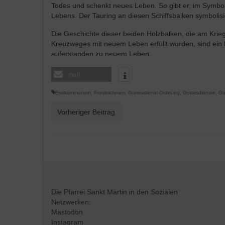
Todes und schenkt neues Leben. So gibt er, im Symbol
Lebens. Der Tauring an diesen Schiffsbalken symbolisi
Die Geschichte dieser beiden Holzbalken, die am Kri
Kreuzweges mit neuem Leben erfüllt wurden, sind ein
auferstanden zu neuem Leben.
mail
Erstkommunion
,
Fronleichnam
,
Gottesdienst-Ordnung
,
Gottesdienste
,
Go
Vorheriger Beitrag
Die Pfarrei Sankt Martin in den Sozialen
Netzwerken:
Mastodon
Instagram