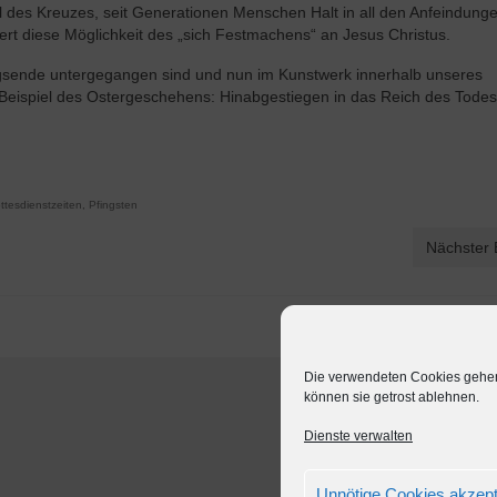
 des Kreuzes, seit Generationen Menschen Halt in all den Anfeindunge
ert diese Möglichkeit des „sich Festmachens“ an Jesus Christus.
egsende untergegangen sind und nun im Kunstwerk innerhalb unseres
 Beispiel des Ostergeschehens: Hinabgestiegen in das Reich des Tode
ttesdienstzeiten
,
Pfingsten
Nächster 
Die verwendeten Cookies gehen 
können sie getrost ablehnen.
Dienste verwalten
Unnötige Cookies akzept