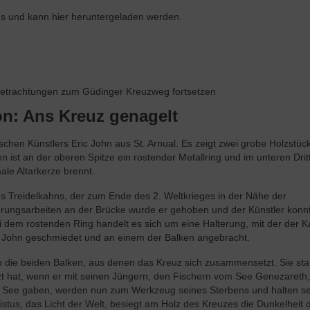
us und kann hier heruntergeladen werden.
Betrachtungen zum Güdinger Kreuzweg fortsetzen
ion: Ans Kreuz genagelt
schen Künstlers Eric John aus St. Arnual. Es zeigt zwei grobe Holzstück
ist an der oberen Spitze ein rostender Metallring und im unteren Dritt
le Altarkerze brennt.
es Treidelkahns, der zum Ende des 2. Weltkrieges in der Nähe der
erungsarbeiten an der Brücke wurde er gehoben und der Künstler konnt
i dem rostenden Ring handelt es sich um eine Halterung, mit der der 
ic John geschmiedet und an einem der Balken angebracht.
n die beiden Balken, aus denen das Kreuz sich zusammensetzt. Sie s
tzt hat, wenn er mit seinen Jüngern, den Fischern vom See Genezareth,
em See gaben, werden nun zum Werkzeug seines Sterbens und halten s
stus, das Licht der Welt, besiegt am Holz des Kreuzes die Dunkelheit 