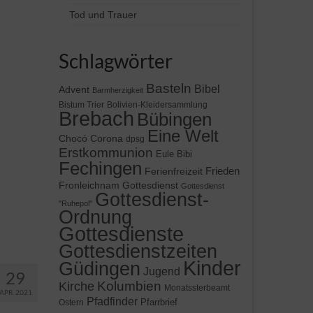
Tod und Trauer
Schlagwörter
Basteln
Bibel
Advent
Barmherzigkeit
Bistum Trier
Bolivien-Kleidersammlung
Brebach
Bübingen
Eine Welt
Chocó
Corona
dpsg
Erstkommunion
Eule Bibi
Fechingen
Frieden
Ferienfreizeit
Gottesdienst
Fronleichnam
Gottesdienst
Gottesdienst-
"Ruhepol"
Ordnung
Gottesdienste
Gottesdienstzeiten
Kinder
Güdingen
Jugend
29
Kolumbien
Kirche
Monatssterbeamt
APR. 2021
Pfadfinder
Pfarrbrief
Ostern