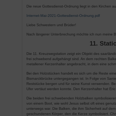
Die neue Gottesdienst-Ordnung liegt in den Kirchen a
Internet-Mai-2021-Gottesdienst-Ordnung.pdf
Liebe Schwestern und Brüder!
Nach längerer Unterbrechung möchte ich nun meine 
11. Stat
Die 11. Kreuzwegstation zeigt ein Objekt des saarländi
frei schwebend aufgehängt sind. An dem rechten Balken 
metallener Kerzenhalter angebracht, in dem eine schma
Bei den Holzstücken handelt es sich um die Reste ein
Bismarckbrücke untergegangen ist. In Folge von Sani
Reststücke bergen und für seine Kunst verwenden. Be
Ufer vertäut werden konnte. Den Kerzenhalter hat Er
Die beiden frei schwebenden Holzbalken symbolisiere
von einem Boot, wie wohl Jesus selbst oft eines genu
unterwegs war. Die Balken, die ihm Sicherheit auf d
geschundenen Körper, den die Kerze symbolisiert. Chri