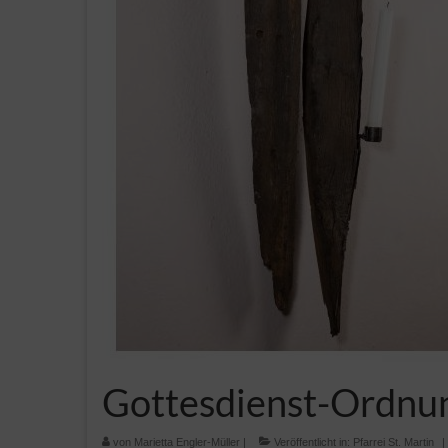
Gottesdienst-Ordnu
von
Marietta Engler-Müller
|
Veröffentlicht in:
Pfarrei St. Martin
|