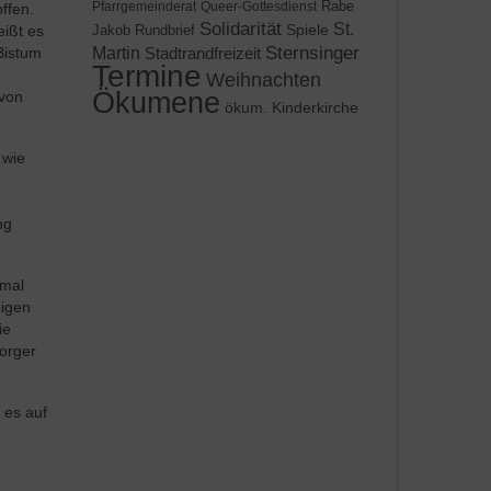
Rabe
Pfarrgemeinderat
Queer-Gottesdienst
ffen.
Solidarität
St.
Spiele
eißt es
Jakob
Rundbrief
Martin
Sternsinger
Bistum
Stadtrandfreizeit
Termine
Weihnachten
Ökumene
 von
ökum. Kinderkirche
 wie
ng
nmal
bigen
ie
sorger
 es auf