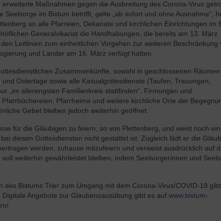
 erweiterte Maßnahmen gegen die Ausbreitung des Corona-Virus getro
le Seelsorge im Bistum betrifft, gelte „ab sofort und ohne Ausnahme“, h
ttenberg an alle Pfarreien, Dekanate und kirchlichen Einrichtungen im 
schöflichen Generalvikariat die Handhabungen, die bereits am 13. März
an den Leitlinien zum einheitlichen Vorgehen zur weiteren Beschränkung
regierung und Länder am 16. März verfügt hatten.
le gottesdienstlichen Zusammenkünfte, sowohl in geschlossenen Räumen
- und Ostertage sowie alle Kasualgottesdienste (Taufen, Trauungen,
r „im allerengsten Familienkreis stattfinden“. Firmungen und
Pfarrbüchereien, Pfarrheime und weitere kirchliche Orte der Begegnu
önliche Gebet bleiben jedoch weiterhin geöffnet.
esse für die Gläubigen zu feiern, so von Plettenberg, und weist noch ei
ei diesen Gottesdiensten nicht gestattet ist. Zugleich lädt er die Gläu
bertragen werden, zuhause mitzufeiern und verweist ausdrücklich auf d
soll weiterhin gewährleistet bleiben, indem Seelsorgerinnen und Seel
en des Bistums Trier zum Umgang mit dem Corona-Virus/COVID-19 gibt
. Digitale Angebote zur Glaubensausübung gibt es auf
www.bistum-
rn/
.