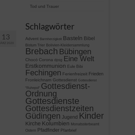
Tod und Trauer
Schlagwörter
13
Basteln
Bibel
Advent
Barmherzigkeit
ÄRZ 2020
Bistum Trier
Bolivien-Kleidersammlung
Brebach
Bübingen
Eine Welt
Chocó
Corona
dpsg
Erstkommunion
Eule Bibi
Fechingen
Frieden
Ferienfreizeit
Gottesdienst
Fronleichnam
Gottesdienst
Gottesdienst-
"Ruhepol"
Ordnung
Gottesdienste
Gottesdienstzeiten
Kinder
Güdingen
Jugend
Kolumbien
Kirche
Monatssterbeamt
Pfadfinder
Pfarrbrief
Ostern