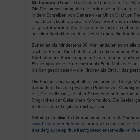
Bistumsweit/Trier –
Das Bistum Trier hat am 17. März
Die Dienstanweisung, die die territoriale und kategoria
in dem Schreiben von Generalvikar Ulrich Graf von Ple
Trier. Damit konkretisieren die Verantwortlichen im Bi
eingeleitet wurden. Das Bistum orientiert sich dabei 
sozialen Kontakten im öffentlichen Leben, die Bundes
Zunächst bis mindestens 30. April entfallen somit al
auch im Freien. Dies betrifft auch die kommenden Kar
Sterbeämter). Beisetzungen auf dem Friedhof dürfen nu
Erstkommunionen sind vorerst bis Ende Mai abgesagt. 
bleiben geschlossen – die Kirchen als Ort für das pers
Die Priester seien angehalten, weiterhin die Heilige M
darauf hin, dass die physische Präsenz von Gläubigen b
ein, Gottesdienste, die über Fernsehen und Internet ü
Möglichkeit der Geistlichen Kommunion. Die Seelsorge 
telefonisch und digital erreichbar sind.
Ständig aktualisierte Informationen zu den Maßnahm
www.bistum-trier.de/home/corona-virus-informationen/
trier.de/glaube-spiritualitaet/gottesdienst/medial-mitfeie