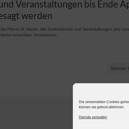
und Veranstaltungen bis Ende Ap
gesagt werden
die Pfarrei St. Martin: Alle Gottesdienste und Veranstaltungen sind vor
iterhin erreichbar:
Kontaktseite
Nächster 
Die verwendeten Cookies gehen 
können sie getrost ablehnen.
Dienste verwalten