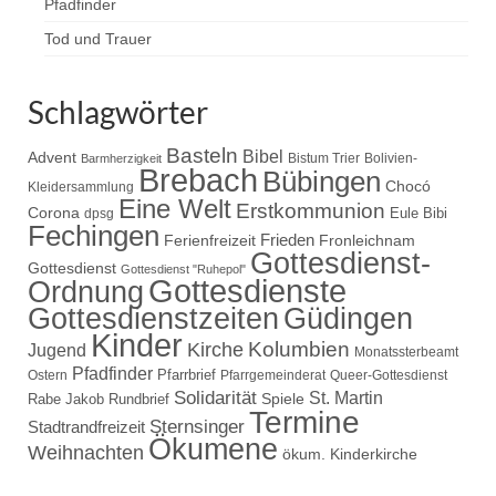
Pfadfinder
Tod und Trauer
Schlagwörter
Basteln
Bibel
Advent
Bistum Trier
Bolivien-
Barmherzigkeit
Brebach
Bübingen
Chocó
Kleidersammlung
Eine Welt
Erstkommunion
Corona
Eule Bibi
dpsg
Fechingen
Frieden
Ferienfreizeit
Fronleichnam
Gottesdienst-
Gottesdienst
Gottesdienst "Ruhepol"
Gottesdienste
Ordnung
Gottesdienstzeiten
Güdingen
Kinder
Kolumbien
Kirche
Jugend
Monatssterbeamt
Pfadfinder
Pfarrbrief
Ostern
Pfarrgemeinderat
Queer-Gottesdienst
Solidarität
St. Martin
Spiele
Rabe Jakob
Rundbrief
Termine
Sternsinger
Stadtrandfreizeit
Ökumene
Weihnachten
ökum. Kinderkirche