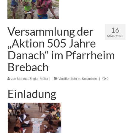
Pfadfinder
Versammlung der
16
MÄRZ 2023
„Aktion 505 Jahre
Danach“ im Pfarrheim
Brebach
von
Marietta Engler-Müller
|
Veröffentlicht in:
Kolumbien
|
0
Einladung