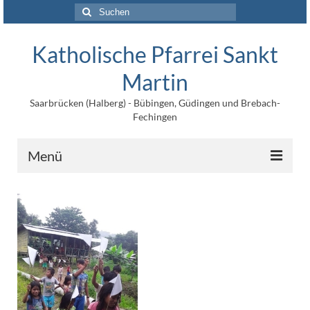
Suchen
nach:
Katholische Pfarrei Sankt
Martin
Saarbrücken (Halberg) - Bübingen, Güdingen und Brebach-
Fechingen
Menü
Angebote
Veröffentlichungen
Kontakt
Impressum
Maltische für Kinder