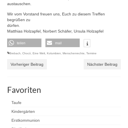
austauschen.
Wir vom Vorstand freuen uns, Euch zu diesem Treffen
begrüßen zu
dürfen.
Matthias Holzapfel, Norbert Schäfer, Ursula Holzapfe
l
teilen
mail
Brebach
,
Chocó
,
Eine Welt
,
Kolumbien
,
Menschenrechte
,
Termine
Vorheriger Beitrag
Nächster Beitrag
Favoriten
Taufe
Kindergärten
Erstkommunion