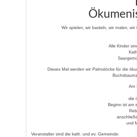
Ökumenis
Wir spielen, wir basteln, wir malen, wi
Alle Kinder si
Kath
Saargemü
Dieses Mal werden wir Palmstöcke für die ök
Buchsbaumzw
Am 
die
Beginn ist am
Reb
anschließe
und M
Veranstalter sind die kath. und ev. Gemeinde: