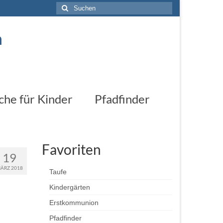
Suchen
nach:
n
che für Kinder
Pfadfinder
Favoriten
19
ÄRZ 2018
Taufe
Kindergärten
Erstkommunion
Pfadfinder