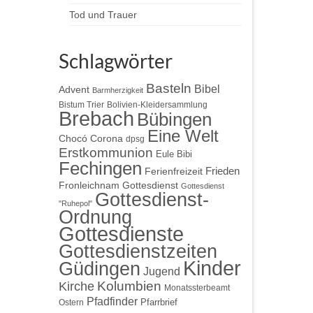
Tod und Trauer
Schlagwörter
Basteln
Bibel
Advent
Barmherzigkeit
Bistum Trier
Bolivien-Kleidersammlung
Brebach
Bübingen
Eine Welt
Chocó
Corona
dpsg
Erstkommunion
Eule Bibi
r
Fechingen
Frieden
Ferienfreizeit
Gottesdienst
Fronleichnam
Gottesdienst
Gottesdienst-
"Ruhepol"
Ordnung
Gottesdienste
Gottesdienstzeiten
Kinder
Güdingen
Jugend
Kolumbien
Kirche
Monatssterbeamt
Pfadfinder
Pfarrbrief
Ostern