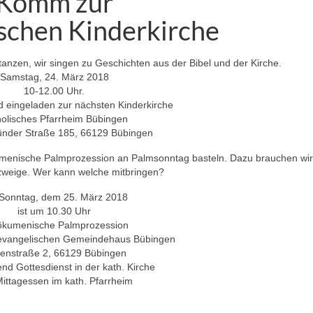
Komm zur
chen Kinderkirche
r tanzen, wir singen zu Geschichten aus der Bibel und der Kirche.
Samstag, 24. März 2018
10-12.00 Uhr.
nd eingeladen zur nächsten Kinderkirche
olisches Pfarrheim Bübingen
nder Straße 185, 66129 Bübingen
umenische Palmprozession an Palmsonntag basteln. Dazu brauchen wi
eige. Wer kann welche mitbringen?
Sonntag, dem 25. März 2018
ist um 10.30 Uhr
 ökumenische Palmprozession
 evangelischen Gemeindehaus Bübingen
enstraße 2, 66129 Bübingen
nd Gottesdienst in der kath. Kirche
ittagessen im kath. Pfarrheim