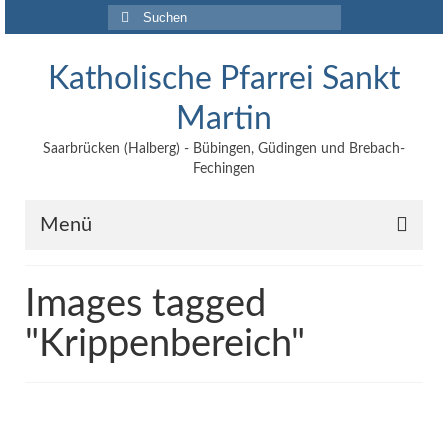
Suchen
nach:
Katholische Pfarrei Sankt
Martin
Saarbrücken (Halberg) - Bübingen, Güdingen und Brebach-
Fechingen
Menü
Angebote
Images tagged
Veröffentlichungen
"Krippenbereich"
Kontakt
Impressum
Maltische für Kinder