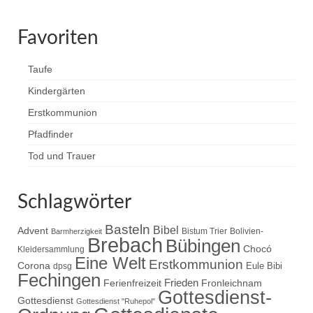
Favoriten
Taufe
Kindergärten
Erstkommunion
Pfadfinder
Tod und Trauer
Schlagwörter
Basteln
Bibel
Advent
Bistum Trier
Bolivien-
Barmherzigkeit
Brebach
Bübingen
Chocó
Kleidersammlung
Eine Welt
Erstkommunion
Corona
Eule Bibi
dpsg
Fechingen
Frieden
Ferienfreizeit
Fronleichnam
Gottesdienst-
Gottesdienst
Gottesdienst "Ruhepol"