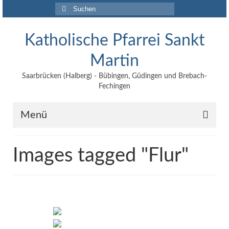
Suchen
nach:
Katholische Pfarrei Sankt
Martin
Saarbrücken (Halberg) - Bübingen, Güdingen und Brebach-
Fechingen
Menü
Angebote
Images tagged "Flur"
Veröffentlichungen
Kontakt
Impressum
Maltische für Kinder