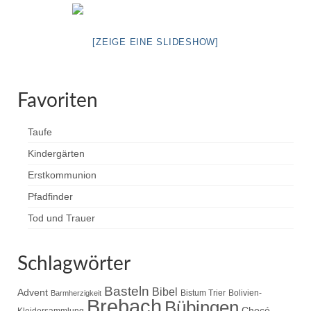
Pfadfinder
[ZEIGE EINE SLIDESHOW]
Favoriten
Taufe
Kindergärten
Erstkommunion
Pfadfinder
Tod und Trauer
Schlagwörter
Basteln
Bibel
Advent
Bistum Trier
Bolivien-
Barmherzigkeit
Brebach
Bübingen
Chocó