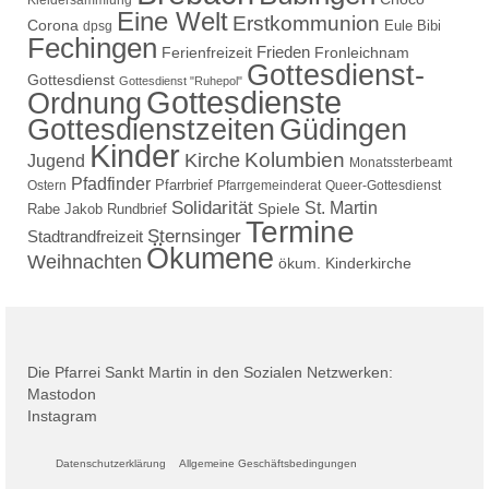
Kleidersammlung
Eine Welt
Erstkommunion
Corona
Eule Bibi
dpsg
Fechingen
Frieden
Ferienfreizeit
Fronleichnam
Gottesdienst-
Gottesdienst
Gottesdienst "Ruhepol"
Gottesdienste
Ordnung
Gottesdienstzeiten
Güdingen
Kinder
Kolumbien
Kirche
Jugend
Monatssterbeamt
Pfadfinder
Pfarrbrief
Ostern
Pfarrgemeinderat
Queer-Gottesdienst
Solidarität
St. Martin
Spiele
Rabe Jakob
Rundbrief
Termine
Sternsinger
Stadtrandfreizeit
Ökumene
Weihnachten
ökum. Kinderkirche
Die Pfarrei Sankt Martin in den Sozialen Netzwerken:
Mastodon
Instagram
Datenschutzerklärung
Allgemeine Geschäftsbedingungen