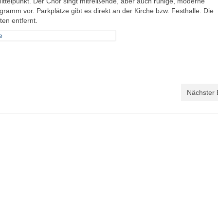
telpunkt. Der Chor singt mitreißende, aber auch ruhige, moderne
ramm vor. Parkplätze gibt es direkt an der Kirche bzw. Festhalle. Die
en entfernt.
Nächster 