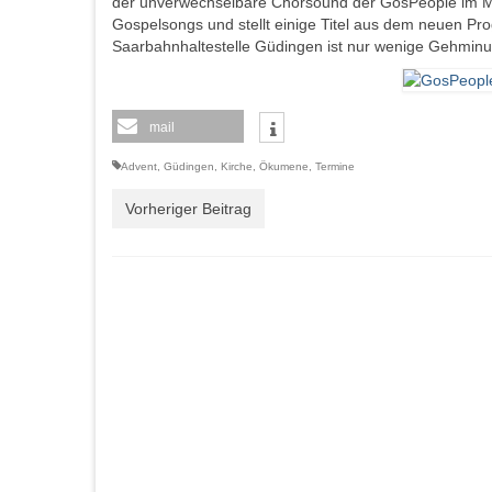
der unverwechselbare Chorsound der GosPeople im Mit
Gospelsongs und stellt einige Titel aus dem neuen Prog
Saarbahnhaltestelle Güdingen ist nur wenige Gehminut
mail
Advent
,
Güdingen
,
Kirche
,
Ökumene
,
Termine
Vorheriger Beitrag