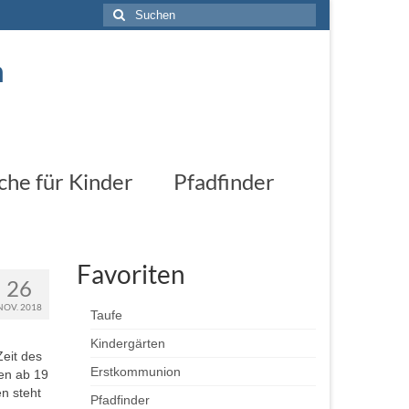
Suchen
nach:
n
che für Kinder
Pfadfinder
Favoriten
26
NOV. 2018
Taufe
Kindergärten
Zeit des
Erstkommunion
gen ab 19
n steht
Pfadfinder