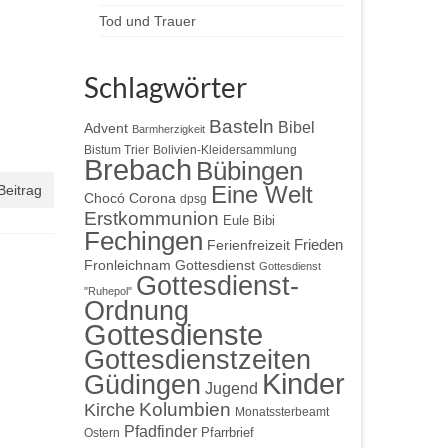
Tod und Trauer
Schlagwörter
Basteln
Bibel
Advent
Barmherzigkeit
Bistum Trier
Bolivien-Kleidersammlung
Brebach
Bübingen
Eine Welt
Beitrag
Chocó
Corona
dpsg
Erstkommunion
Eule Bibi
Fechingen
Frieden
Ferienfreizeit
Gottesdienst
Fronleichnam
Gottesdienst
Gottesdienst-
"Ruhepol"
Ordnung
Gottesdienste
Gottesdienstzeiten
Kinder
Güdingen
Jugend
Kolumbien
Kirche
Monatssterbeamt
Pfadfinder
Pfarrbrief
Ostern