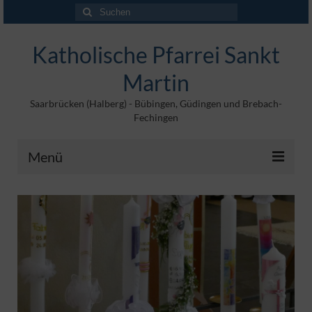
Suchen
nach:
Katholische Pfarrei Sankt
Martin
Saarbrücken (Halberg) - Bübingen, Güdingen und Brebach-
Fechingen
Menü
Angebote
Veröffentlichungen
Kontakt
Impressum
Maltische für Kinder