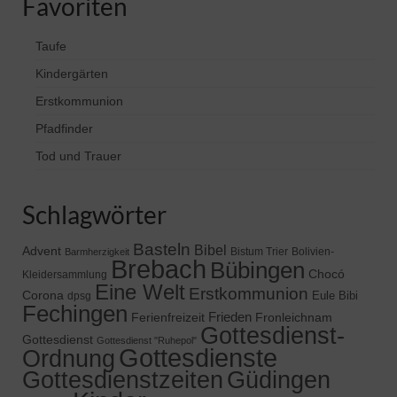
Favoriten
Taufe
Kindergärten
Erstkommunion
Pfadfinder
Tod und Trauer
Schlagwörter
Basteln
Bibel
Advent
Bistum Trier
Bolivien-
Barmherzigkeit
Brebach
Bübingen
Chocó
Kleidersammlung
Eine Welt
Erstkommunion
Corona
Eule Bibi
dpsg
Fechingen
Frieden
Ferienfreizeit
Fronleichnam
Gottesdienst-
Gottesdienst
Gottesdienst "Ruhepol"
Gottesdienste
Ordnung
Gottesdienstzeiten
Güdingen